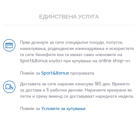
ЕДИНСТВЕНА УСЛУГА
Први дознајте за сите специјални понуди, попусти,
намалувања, роденденски изненадувања и искористете
ги сите бенефити кои ги имаат само членовите на
Sport&Bonus клубот при купување на online shop-от.
Повеќе за
Sport&Bonus
програмата.
Доставата за сите нарачки изнесува 180 ден. Времето
за достава е 5 работни денови. Нарачките креирани во
петок и преку викенд се доставуваат наредната недела.
Повеќе за
Условите за купување
.
СЛИЧНИ ПРОИЗВОДИ