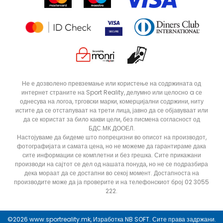
Статус на нарачка
ДОДАДИ ВО КОРПА
Не е дозволено превземање или користење на содржината од
интернет страните на Sport Reality, делумно или целосно a се
однесува на логоа, трговски марки, комерцијални содржини, ниту
истите да се отстапуваат на трети лица, јавно да се објавуваат или
да се користат за било какви цели, без писмена согласност од
БДС.МК ДООЕЛ.
Настојуваме да бидеме што попрецизни во описот на производот,
фотографијата и самата цена, но не можеме да гарантираме дака
сите информации се комплетни и без грешка. Сите прикажани
производи на сајтот се дел од нашата понуда, но не се подразбира
дека мораат да се достапни во секој момент. Достапноста на
производите може да ја проверите и на телефонскиот број 02 3055
222.
©2026
www.sportreality.mk
, Изработка
NB SOFT
. Сите права задржани.