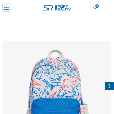
0
Нарачај online и заштеди
ДОЗНАЈ ПОВЕЌЕ
ДВА НАЧИНА НА ПЛАЌАЊЕ - при достава и со платежна картичка
ДОЗНАЈ ПОВЕЌЕ
LICK & COLLECT Платете со картичка online и подигнете во продавницата по ваш изб
ДОЗНАЈ ПОВЕЌЕ
Ценовник
ДОЗНАЈ ПОВЕЌЕ