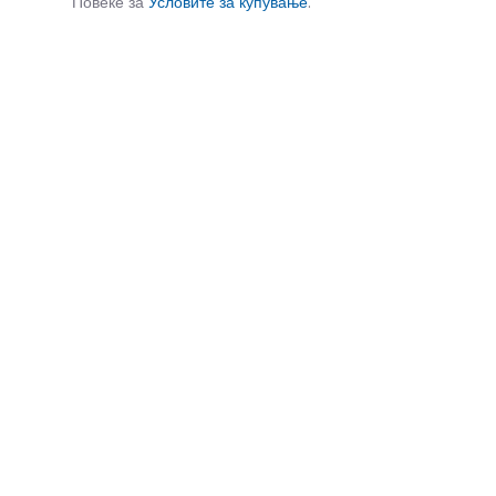
Повеќе за
Условите за купување
.
СЛИЧНИ ПРОИЗВОДИ