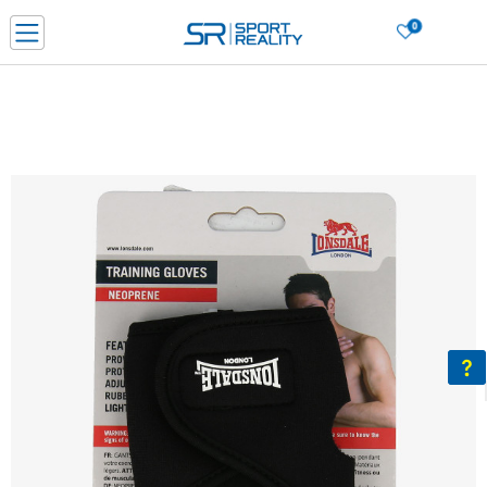
0
Нарачај online и заштеди
ДОЗНАЈ ПОВЕЌЕ
ДВА НАЧИНА НА ПЛАЌАЊЕ - при достава и со платежна картичка
ДОЗНАЈ ПОВЕЌЕ
LICK & COLLECT Платете со картичка online и подигнете во продавницата по ваш изб
ДОЗНАЈ ПОВЕЌЕ
Ценовник
ДОЗНАЈ ПОВЕЌЕ