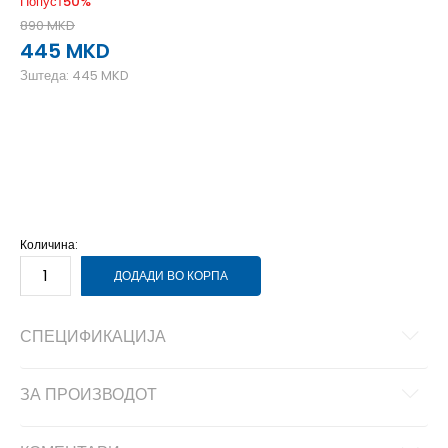
Попуст
50
%
890
MKD
445
MKD
Зштеда:
445
MKD
2XL
2XL
L
L
M
M
XL
XL
Количина:
ДОДАДИ ВО КОРПА
СПЕЦИФИКАЦИЈА
ЗА ПРОИЗВОДОТ