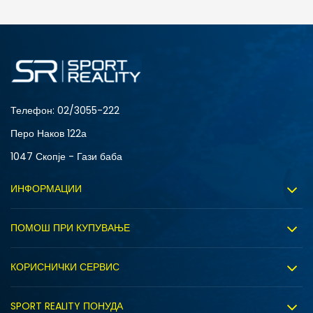
ДОДАДИ ВО КОРПА
6
7
Телефон:
02/3055-222
Перо Наков 122а
1047 Скопје - Гази баба
ИНФОРМАЦИИ
За нас
ПОМОШ ПРИ КУПУВАЊЕ
Sport&Bonus програм
Услови на користење
Правила на Sport&Bonus програмата
КОРИСНИЧКИ СЕРВИС
Политика на приватност
Вработување
Испорака
Политиката за колачиња
SPORT REALITY ПОНУДА
Соработка со нас