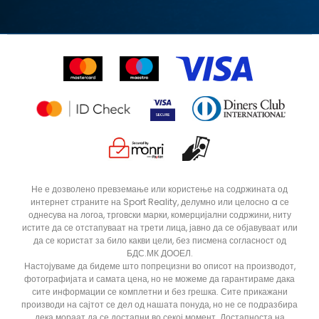
Замена на големина
Политика за директен маркетинг
Синдикална продажба
Подарок картичка
Право на откажување
Ценовник
Контакт
Click&Collect
Рекламациja
Продавници
Статус на нарачка
ДОДАДИ ВО КОРПА
Не е дозволено превземање или користење на содржината од
интернет страните на Sport Reality, делумно или целосно a се
однесува на логоа, трговски марки, комерцијални содржини, ниту
истите да се отстапуваат на трети лица, јавно да се објавуваат или
да се користат за било какви цели, без писмена согласност од
БДС.МК ДООЕЛ.
Настојуваме да бидеме што попрецизни во описот на производот,
фотографијата и самата цена, но не можеме да гарантираме дака
сите информации се комплетни и без грешка. Сите прикажани
производи на сајтот се дел од нашата понуда, но не се подразбира
дека мораат да се достапни во секој момент. Достапноста на