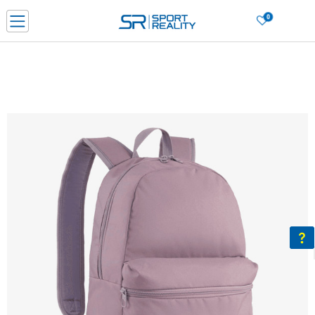
0
Нарачај online и заштеди
ДОЗНАЈ ПОВЕЌЕ
ДВА НАЧИНА НА ПЛАЌАЊЕ - при достава и со платежна картичка
ДОЗНАЈ ПОВЕЌЕ
LICK & COLLECT Платете со картичка online и подигнете во продавницата по ваш изб
ДОЗНАЈ ПОВЕЌЕ
Ценовник
ДОЗНАЈ ПОВЕЌЕ