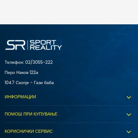
ДОДАДИ ВО КОРПА
Телефон:
02/3055-222
Перо Наков 122а
1047 Скопје - Гази баба
ИНФОРМАЦИИ
За нас
ПОМОШ ПРИ КУПУВАЊЕ
Sport&Bonus програм
Услови на користење
Правила на Sport&Bonus програмата
КОРИСНИЧКИ СЕРВИС
Политика на приватност