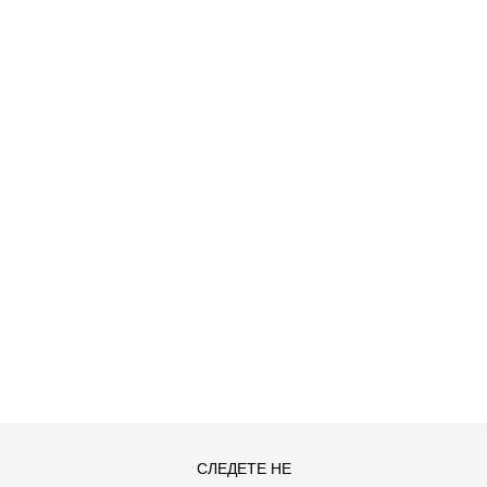
OX
ДОДАДИ ВО КОРПА
СЛЕДЕТЕ НЕ