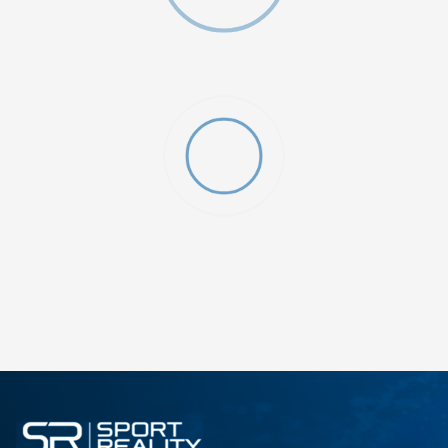
O (GS)
ДОДАДИ ВО КОРПА
4Y
5.5Y
6Y
7Y