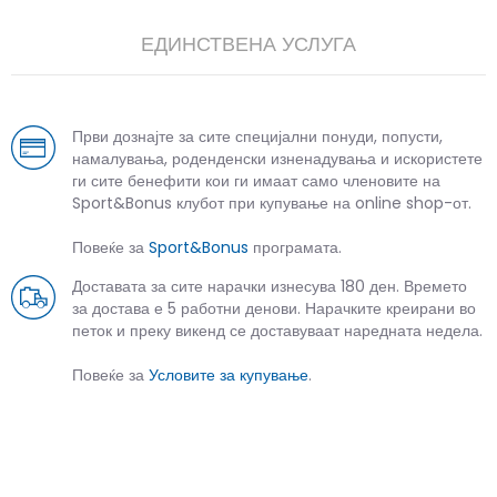
ЕДИНСТВЕНА УСЛУГА
Први дознајте за сите специјални понуди, попусти,
намалувања, роденденски изненадувања и искористете
ги сите бенефити кои ги имаат само членовите на
Sport&Bonus клубот при купување на online shop-от.
Повеќе за
Sport&Bonus
програмата.
Доставата за сите нарачки изнесува 180 ден. Времето
за достава е 5 работни денови. Нарачките креирани во
петок и преку викенд се доставуваат наредната недела.
Повеќе за
Условите за купување
.
СЛИЧНИ ПРОИЗВОДИ