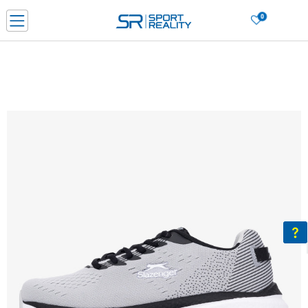
0
Нарачај online и заштеди
ДОЗНАЈ ПОВЕЌЕ
ДВА НАЧИНА НА ПЛАЌАЊЕ - при достава и со платежна картичка
ДОЗНАЈ ПОВЕЌЕ
LICK & COLLECT Платете со картичка online и подигнете во продавницата по ваш изб
ДОЗНАЈ ПОВЕЌЕ
Ценовник
ДОЗНАЈ ПОВЕЌЕ