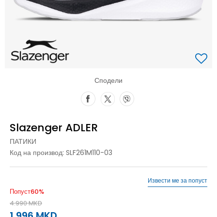
Сподели
Slazenger ADLER
ПАТИКИ
Код на производ:
SLF261M110-03
Извести ме за попуст
Попуст
60
%
4.990
MKD
1.996
MKD