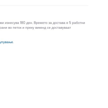
чки изнесува 180 ден. Времето за достава е 5 работни
рани во петок и преку викенд се доставуваат
купување
.