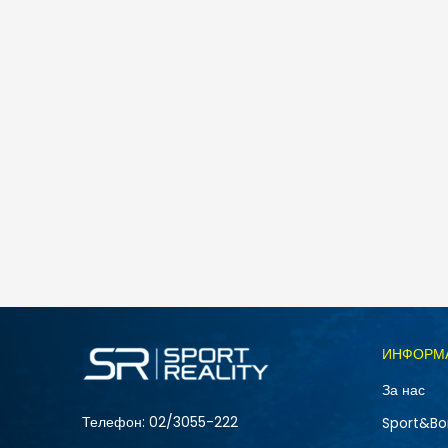
Sergio Tacchini COMO POLO
1.890
MKD
945
MKD
Попуст
50
%
Големина
ИНФОРМ
2XL
За нас
XL
Телефон:
02/3055-222
Sport&Bo