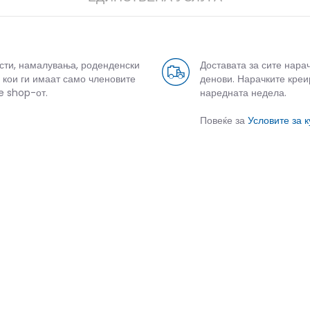
усти, намалувања, роденденски
Доставата за сите нара
 кои ги имаат само членовите
денови. Нарачките креи
e shop-от.
наредната недела.
Повеќе за
Условите за 
СЛИЧНИ ПРОИЗВОДИ