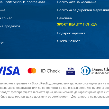
на Sport&Bonus програмата
Политиката за колачиња
ање
Политика за директен маркетин
 со нас
Ценовник
SPORT REALITY ПОНУДА
на продажба
Подарок картичка
Click&Collect
ци
тернет страните на Sport Reality, делумно или целосно a се однесува на лог
 јавно да се објавуваат или да се користат за било какви цели, без писмена 
зводот, фотографијата и самата цена, но не можеме да гарантираме дака си
збира дека мораат да се достапни во секој момент. Достапноста на производ