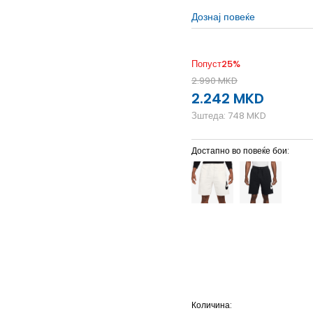
Дознај повеќе
Попуст
25
%
2.990
MKD
2.242
MKD
Зштеда:
748
MKD
Достапно во повеќе бои:
2XL
2XL
3XL
3XL
L
L
Количина: