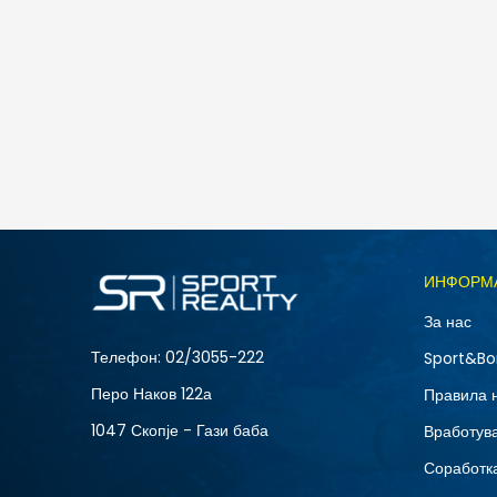
Nike Club
2.790
MKD
1.953
MKD
Попуст
30
%
Големина
ИНФОРМ
2XL
За нас
S
Телефон:
02/3055-222
Sport&Bo
Перо Наков 122а
Правила 
1047 Скопје - Гази баба
Вработув
Соработка