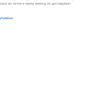
рани во петок и преку викенд се доставуваат
купување
.