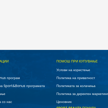
Д
АЦИИ
ПОМОШ ПРИ КУПУВАЊЕ
3XL
L
Услови на користење
XL
XS
nus програм
Политика на приватност
на Sport&Bonus програмата
Политиката за колачиња
ање
Политика за директен маркетин
 со нас
Ценовник