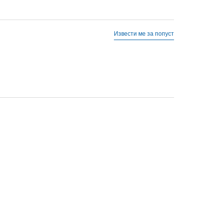
Извести ме за попуст
M
M
S
S
XL
XL
XS
XS