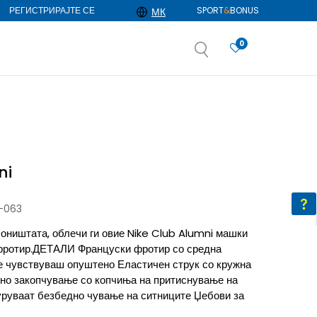
РЕГИСТРИРАЈТЕ СЕ
SPORT
&
BONUS
МК
0
АЈ ПОВЕЌЕ
избор
ДОЗНАЈ ПОВЕЌЕ
ni
-063
 соништата, облечи ги овие Nike Club Alumni машки
фротир.ДЕТАЛИ Француски фротир со средна
е чувствуваш опуштено Еластичен струк со кружна
но закопчување со копчиња на притиснување на
уруваат безбедно чување на ситниците Џебови за