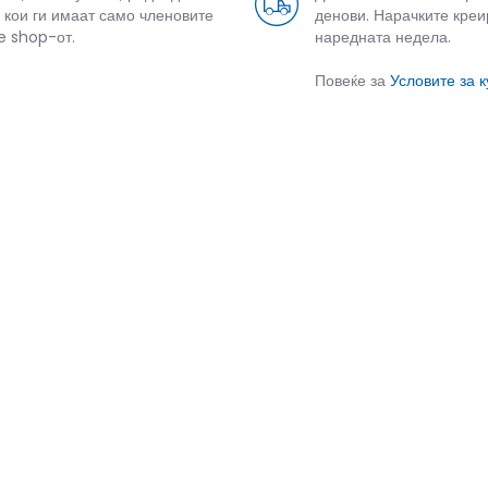
 кои ги имаат само членовите
денови. Нарачките креи
e shop-от.
наредната недела.
Повеќе за
Условите за 
СЛИЧНИ ПРОИЗВОДИ