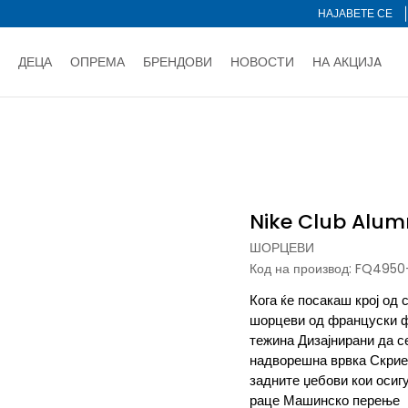
НАЈАВЕТЕ СЕ
ДЕЦА
ОПРЕМА
БРЕНДОВИ
НОВОСТИ
НА АКЦИЈA
Нарачај online и заштеди
ДОЗНАЈ ПОВЕЌЕ
НА НА ПЛАЌАЊЕ - при достава и со платежна картичка
ДОЗН
Nike Club Alumni
тете со картичка online и подигнете во продавницата по ваш 
Ценовник
ДОЗНАЈ ПОВЕЌЕ
Nike Club Alum
ШОРЦЕВИ
Код на производ:
FQ4950
Кога ќе посакаш крој од
шорцеви од француски 
тежина Дизајнирани да с
надворешна врвка Скрие
задните џебови кои осиг
раце Машинско перење