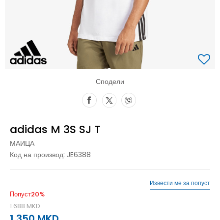
Сподели
adidas M 3S SJ T
МАИЦА
Код на производ:
JE6388
Извести ме за попуст
Попуст
20
%
1.688
MKD
1.350
MKD