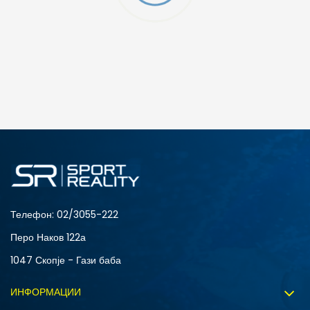
ДОДАДИ ВО КОРПА
2XS
3XL
4XLT
L
MT
S
XLT
XS
Телефон:
02/3055-222
Перо Наков 122а
1047 Скопје - Гази баба
ИНФОРМАЦИИ