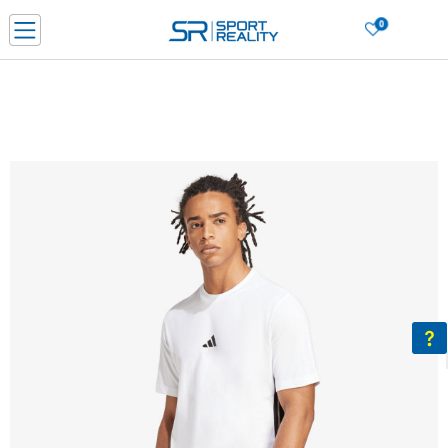
0
Нарачај online и заштеди
ДОЗНАЈ ПОВЕЌЕ
ДВА НАЧИНА НА ПЛАЌАЊЕ - при достава и со платежна картичка
ДОЗНАЈ ПОВЕЌЕ
LICK & COLLECT Платете со картичка online и подигнете во продавницата по ваш изб
ДОЗНАЈ ПОВЕЌЕ
Ценовник
ДОЗНАЈ ПОВЕЌЕ