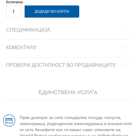
Количина:
ДОДАДИ ВО КОРПА
СПЕЦИФИКАЦИЈА
КОМЕНТАРИ
ПРОВЕРИ ДОСТАПНОСТ ВО ПРОДАВНИЦИТЕ
ЕДИНСТВЕНА УСЛУГА
Први дознајте за сите специјални понуди, попусти,
намалувања, роденденски изненадувања и искористете
ги сите бенефити кои ги имаат само членовите на
Sport&Bonus клубот при купување на online shop-от.