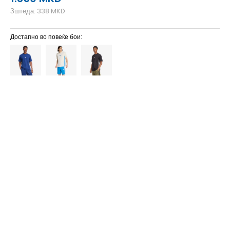
Зштеда:
338
MKD
Достапно во повеќе бои:
ST
ST
XS/S
XS/S
XL/S
XL/S
S/S
S/S
M/S
M/S
L/S
L/S
4XLS
4XLS
3XLS
3XLS
2XLS
2XLS
XS
XS
XLT
XLT
XL
XL
2XL
2XL
S
S
MT
MT
M
M
LT
LT
L
L
4XLT
4XLT
4XL
4XL
3XLT
3XLT
3XL
3XL
2XS
2XS
2XLT
2XLT