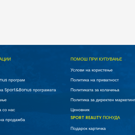
Д
АЦИИ
ПОМОШ ПРИ КУПУВАЊЕ
M
S
Услови на користење
nus програм
Политика на приватност
на Sport&Bonus програмата
Политиката за колачиња
ање
Политика за директен маркетин
 со нас
Ценовник
SPORT REALITY ПОНУДА
на продажба
Подарок картичка