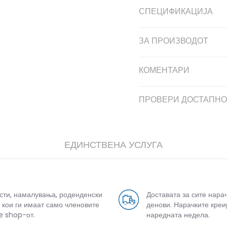
СПЕЦИФИКАЦИЈА
ЗА ПРОИЗВОДОТ
КОМЕНТАРИ
ПРОВЕРИ ДОСТАПНО
ЕДИНСТВЕНА УСЛУГА
усти, намалувања, роденденски
Доставата за сите нара
 кои ги имаат само членовите
денови. Нарачките креи
e shop-от.
наредната недела.