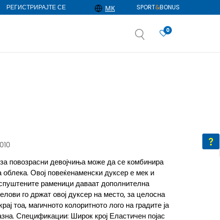
РЕГИСТРИРАЈТЕ СЕ
SPORT
&
BONUS
МК
0
АЈ ПОВЕЌЕ
избор
ДОЗНАЈ ПОВЕЌЕ
010
р за повозрасни девојчиња може да се комбинира
а облека. Овој повеќенаменски дуксер е мек и
и спуштените раменици даваат дополнителна
елови го држат овој дуксер на место, за целосна
ај тоа, магичното колоритното лого на градите ја
зна. Спецификации: Широк крој Еластичен појас