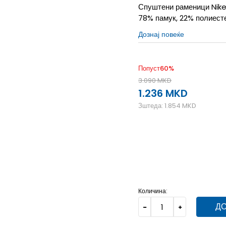
Спуштени раменици Nike 
78% памук, 22% полиесте
Дознај повеќе
Попуст
60
%
3.090
MKD
1.236
MKD
Зштеда:
1.854
MKD
L
12-13г.
M
11-12г.
S
9-
Количина:
ДО