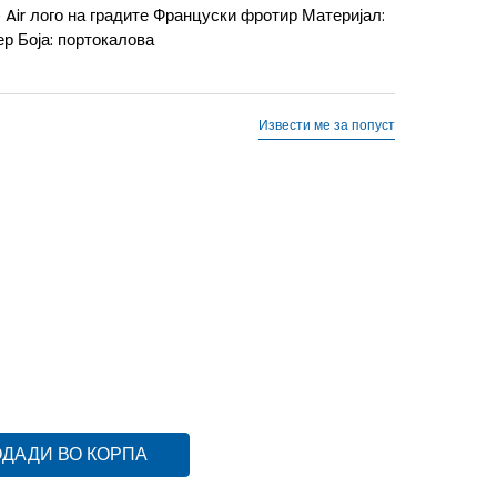
Air лого на градите Француски фротир Материјал:
р Боја: портокалова
Извести ме за попуст
10г.
XL
14-15г.
XS
7-8г.
ДАДИ ВО КОРПА