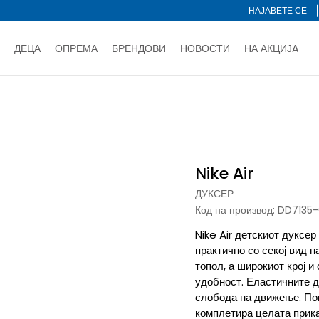
НАЈАВЕТЕ СЕ
ДЕЦА
ОПРЕМА
БРЕНДОВИ
НОВОСТИ
НА АКЦИЈA
Нарачај online и заштеди
ДОЗНАЈ ПОВЕЌЕ
НА НА ПЛАЌАЊЕ - при достава и со платежна картичка
ДОЗН
тете со картичка online и подигнете во продавницата по ваш 
Ценовник
ДОЗНАЈ ПОВЕЌЕ
Nike Air
ДУКСЕР
Код на производ:
DD7135-
Nike Air детскиот дуксе
практично со секој вид н
топол, а широкиот крој 
удобност. Еластичните д
слобода на движење. Покр
комплетира целата прика