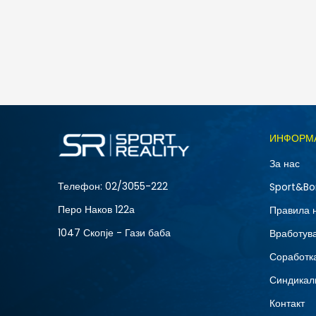
Nike W NK STDO FLC LW STD PO HDY
4.490
MKD
Големина
ИНФОРМ
L
За нас
XS
Телефон:
02/3055-222
Sport&Bo
Перо Наков 122а
Правила 
1047 Скопје - Гази баба
Вработув
Соработка
Синдикал
Контакт