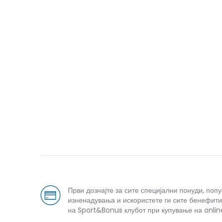
Први дознајте за сите специјални понуди, поп
изненадувања и искористете ги сите бенефити
на Sport&Bonus клубот при купување на onlin