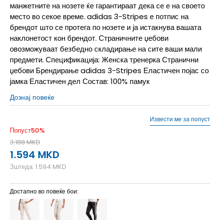
манжетните на нозете ќе гарантираат дека се е на своето
место во секое време. adidas 3-Stripes е потпис на
брендот што се протега по нозете и ја истакнува вашата
наклонетост кон брендот. Страничните џебови
овозможуваат безбедно складирање на сите ваши мали
предмети. Спецификација: Женска тренерка Странични
џебови Брендирање adidas 3-Stripes Еластичен појас со
јамка Еластичен дел Состав: 100% памук
Дознај повеќе
Извести ме за попуст
Попуст
50
%
3.188
MKD
1.594
MKD
Зштеда:
1.594
MKD
Достапно во повеќе бои: