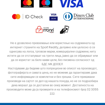
Продавници
Статус на нарачка
ДОДАДИ ВО КОРПА
L
M
Не е дозволено превземање или користење на содржината од
интернет страните на Sport Reality, делумно или целосно a се
однесува на логоа, трговски марки, комерцијални содржини, ниту
истите да се отстапуваат на трети лица, јавно да се објавуваат или
да се користат за било какви цели, без писмена согласност од
БДС.МК ДООЕЛ.
Настојуваме да бидеме што попрецизни во описот на производот,
фотографијата и самата цена, но не можеме да гарантираме дака
сите информации се комплетни и без грешка. Сите прикажани
производи на сајтот се дел од нашата понуда, но не се подразбира
дека мораат да се достапни во секој момент. Достапноста на
производите може да ја проверите и на телефонскиот број 02 3055
222.