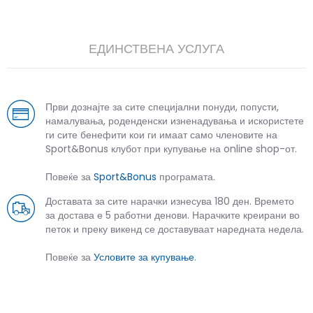
ЕДИНСТВЕНА УСЛУГА
Први дознајте за сите специјални понуди, попусти,
намалувања, роденденски изненадувања и искористете
ги сите бенефити кои ги имаат само членовите на
Sport&Bonus клубот при купување на online shop-от.
Повеќе за
Sport&Bonus
програмата.
Доставата за сите нарачки изнесува 180 ден. Времето
за достава е 5 работни денови. Нарачките креирани во
петок и преку викенд се доставуваат наредната недела.
Повеќе за
Условите за купување
.
СЛИЧНИ ПРОИЗВОДИ