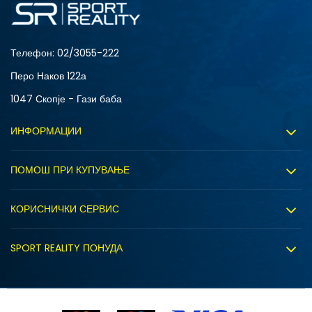
S
XL
Телефон:
02/3055-222
Перо Наков 122а
1047 Скопје - Гази баба
ИНФОРМАЦИИ
За нас
ПОМОШ ПРИ КУПУВАЊЕ
Sport&Bonus програм
Услови на користење
Правила на Sport&Bonus програмата
КОРИСНИЧКИ СЕРВИС
Политика на приватност
Вработување
Испорака
Политиката за колачиња
SPORT REALITY ПОНУДА
Соработка со нас
Замена на големина
Политика за директен маркетинг
Синдикална продажба
Подарок картичка
Право на откажување
Ценовник
Контакт
Click&Collect
Рекламациja