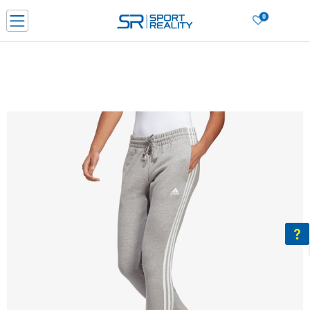
0
Нарачај online и заштеди
ДОЗНАЈ ПОВЕЌЕ
ДВА НАЧИНА НА ПЛАЌАЊЕ - при достава и со платежна картичка
ДОЗНАЈ ПОВЕЌЕ
LICK & COLLECT Платете со картичка online и подигнете во продавницата по ваш изб
ДОЗНАЈ ПОВЕЌЕ
Ценовник
ДОЗНАЈ ПОВЕЌЕ