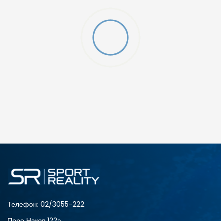
ДОДАДИ ВО КОРПА
2XS
3XL
4XLT
L
MT
S
XLT
XS
Телефон:
02/3055-222
Перо Наков 122а