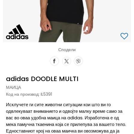
Сподели
adidas DOODLE MULTI
МАИЦА
Код на производ:
IL5391
Исклучете ги сите животни ситуации кои што ви го
одвлекуваат вниманието и одвојте малку време само за
вас во оваа удобна маица на adidas. Изработена е од
мека памучна ткаенина која се прилепува за вашето тело.
Едноставниот крој на оваа маичка ви овозможува да ја