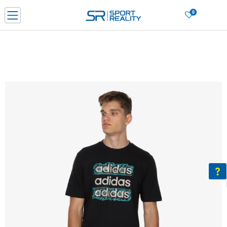
0
Нарачај online и заштеди
ДОЗНАЈ ПОВЕЌЕ
ДВА НАЧИНА НА ПЛАЌАЊЕ - при достава и со платежна картичка
ДОЗНАЈ ПОВЕЌЕ
LICK & COLLECT Платете со картичка online и подигнете во продавницата по ваш изб
ДОЗНАЈ ПОВЕЌЕ
Ценовник
ДОЗНАЈ ПОВЕЌЕ