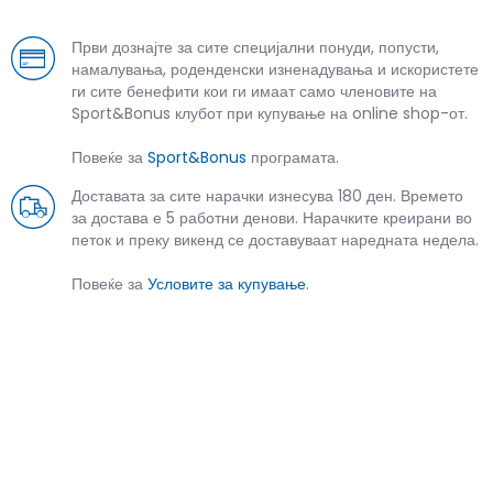
Први дознајте за сите специјални понуди, попусти,
намалувања, роденденски изненадувања и искористете
ги сите бенефити кои ги имаат само членовите на
Sport&Bonus клубот при купување на online shop-от.
Повеќе за
Sport&Bonus
програмата.
Доставата за сите нарачки изнесува 180 ден. Времето
за достава е 5 работни денови. Нарачките креирани во
петок и преку викенд се доставуваат наредната недела.
Повеќе за
Условите за купување
.
СЛИЧНИ ПРОИЗВОДИ