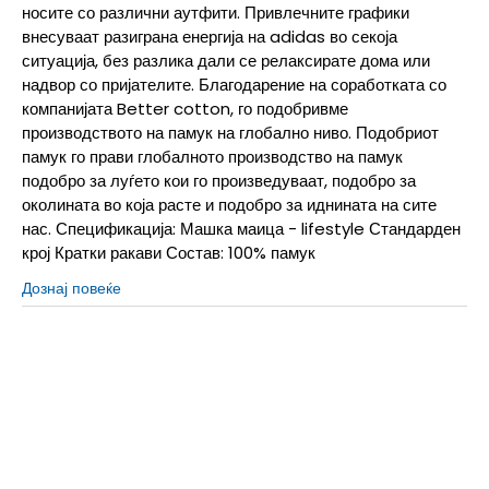
носите со различни аутфити. Привлечните графики
внесуваат разиграна енергија на adidas во секоја
ситуација, без разлика дали се релаксирате дома или
надвор со пријателите. Благодарение на соработката со
компанијата Better cotton, го подобривме
производството на памук на глобално ниво. Подобриот
памук го прави глобалното производство на памук
подобро за луѓето кои го произведуваат, подобро за
околината во која расте и подобро за иднината на сите
нас. Спецификација: Машка маица - lifestyle Стандарден
крој Кратки ракави Состав: 100% памук
Дознај повеќе
2XL
2XL
2XLT
2XLT
3XL
3XL
3XLT
3XLT
4XL
4XL
4XLT
4XLT
L
L
LT
LT
M
M
MT
MT
S
S
ST
ST