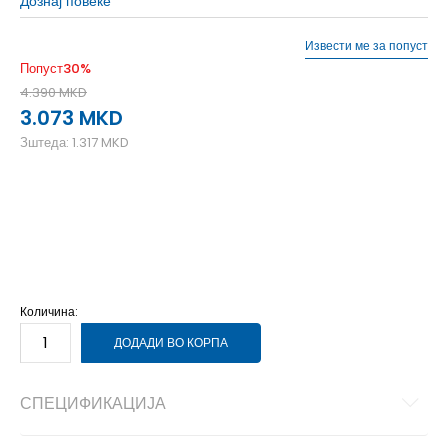
Дознај повеќе
Извести ме за попуст
Попуст
30
%
4.390
MKD
3.073
MKD
Зштеда:
1.317
MKD
2XL
2XL
L
L
M
M
S
S
XL
XL
XS
XS
Количина:
ДОДАДИ ВО КОРПА
СПЕЦИФИКАЦИЈА