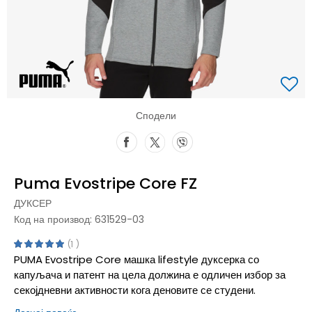
Сподели
Puma Evostripe Core FZ
ДУКСЕР
Код на производ:
631529-03
1
PUMA Evostripe Core машка lifestyle дуксерка со
капуљача и патент на цела должина е одличен избор за
секојдневни активности кога деновите се студени.