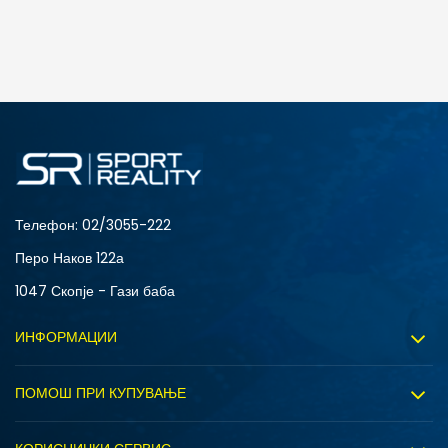
ДОДАДИ ВО КОРПА
3XL
4XL
S
XL
Телефон:
02/3055-222
Перо Наков 122а
1047 Скопје - Гази баба
ИНФОРМАЦИИ
За нас
ПОМОШ ПРИ КУПУВАЊЕ
Sport&Bonus програм
Услови на користење
Правила на Sport&Bonus програмата