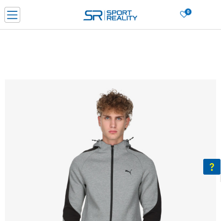
0
Нарачај online и заштеди
ДОЗНАЈ ПОВЕЌЕ
ДВА НАЧИНА НА ПЛАЌАЊЕ - при достава и со платежна картичка
ДОЗНАЈ ПОВЕЌЕ
LICK & COLLECT Платете со картичка online и подигнете во продавницата по ваш изб
ДОЗНАЈ ПОВЕЌЕ
Ценовник
ДОЗНАЈ ПОВЕЌЕ