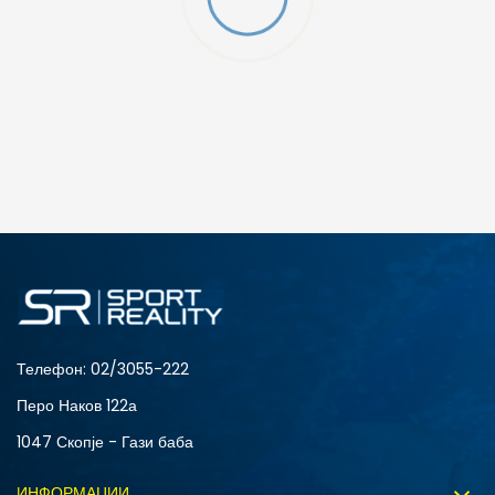
ДОДАДИ ВО КОРПА
2XS
3XL
4XLT
L
MT
S
XLT
XS
Телефон:
02/3055-222
Перо Наков 122а
1047 Скопје - Гази баба
ИНФОРМАЦИИ