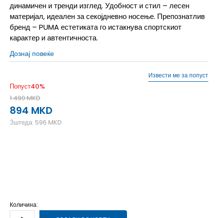
динамичен и тренди изглед. Удобност и стил – лесен
материјал, идеален за секојдневно носење. Препознатлив
бренд – PUMA естетиката го истакнува спортскиот
карактер и автентичноста.
Дознај повеќе
Извести ме за попуст
Попуст
40
%
1.490
MKD
894
MKD
Зштеда:
596
MKD
L
L
M
M
S
S
XL
XL
XS
XS
Количина: