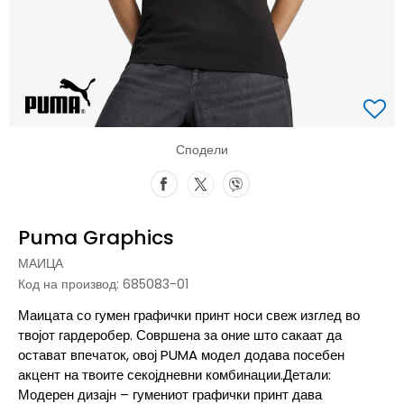
Сподели
Puma Graphics
МАИЦА
Код на производ:
685083-01
Маицата со гумен графички принт носи свеж изглед во
твојот гардеробер. Совршена за оние што сакаат да
остават впечаток, овој PUMA модел додава посебен
акцент на твоите секојдневни комбинации.Детали:
Модерен дизајн – гумениот графички принт дава