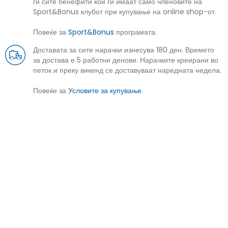
ги сите бенефити кои ги имаат само членовите на
Sport&Bonus клубот при купување на online shop-от.
Повеќе за
Sport&Bonus
програмата.
Доставата за сите нарачки изнесува 180 ден. Времето
за достава е 5 работни денови. Нарачките креирани во
петок и преку викенд се доставуваат наредната недела.
Повеќе за
Условите за купување
.
СЛИЧНИ ПРОИЗВОДИ