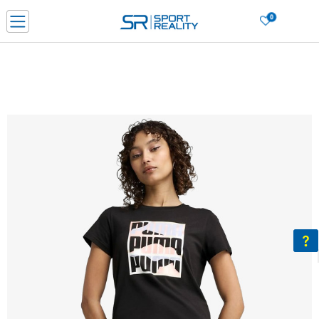
0
Нарачај online и заштеди
ДОЗНАЈ ПОВЕЌЕ
ДВА НАЧИНА НА ПЛАЌАЊЕ - при достава и со платежна картичка
ДОЗНАЈ ПОВЕЌЕ
LICK & COLLECT Платете со картичка online и подигнете во продавницата по ваш изб
ДОЗНАЈ ПОВЕЌЕ
Ценовник
ДОЗНАЈ ПОВЕЌЕ