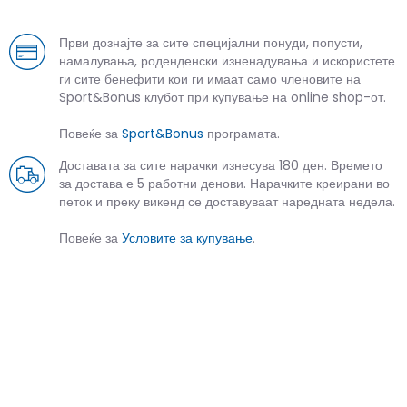
Први дознајте за сите специјални понуди, попусти,
намалувања, роденденски изненадувања и искористете
ги сите бенефити кои ги имаат само членовите на
Sport&Bonus клубот при купување на online shop-от.
Повеќе за
Sport&Bonus
програмата.
Доставата за сите нарачки изнесува 180 ден. Времето
за достава е 5 работни денови. Нарачките креирани во
петок и преку викенд се доставуваат наредната недела.
Повеќе за
Условите за купување
.
СЛИЧНИ ПРОИЗВОДИ