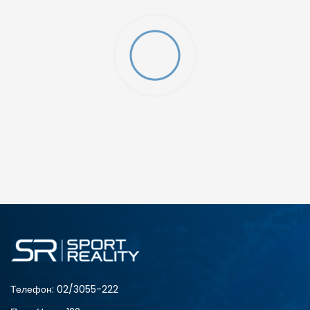
ДОДАДИ ВО КОРПА
3XL
4XL
S
XL
Телефон:
02/3055-222