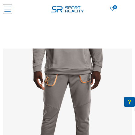
0
Нарачај online и заштеди
ДОЗНАЈ ПОВЕЌЕ
ДВА НАЧИНА НА ПЛАЌАЊЕ - при достава и со платежна картичка
ДОЗНАЈ ПОВЕЌЕ
LICK & COLLECT Платете со картичка online и подигнете во продавницата по ваш изб
ДОЗНАЈ ПОВЕЌЕ
Ценовник
ДОЗНАЈ ПОВЕЌЕ