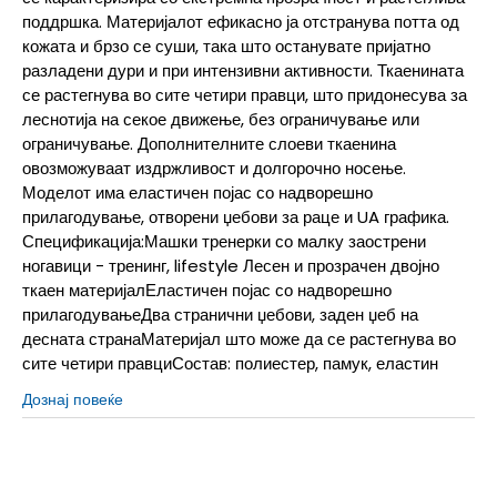
поддршка. Материјалот ефикасно ја отстранува потта од
кожата и брзо се суши, така што останувате пријатно
разладени дури и при интензивни активности. Ткаенината
се растегнува во сите четири правци, што придонесува за
леснотија на секое движење, без ограничување или
ограничување. Дополнителните слоеви ткаенина
овозможуваат издржливост и долгорочно носење.
Моделот има еластичен појас со надворешно
прилагодување, отворени џебови за раце и UA графика.
Спецификација:Машки тренерки со малку заострени
ногавици - тренинг, lifestyle Лесен и прозрачен двојно
ткаен материјалЕластичен појас со надворешно
прилагодувањеДва странични џебови, заден џеб на
десната странаМатеријал што може да се растегнува во
сите четири правциСостав: полиестер, памук, еластин
Дознај повеќе