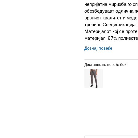
непријатна миризба го с
обезбедуваат одлична по
врвниот квалитет и моде
тренинг. Спецификација:
Материјалот кој се прот
материјал: 87% полиесте
Дознај повеќе
Достапно во повеќе бои:
LG
L
MD
M
SM
S
XL