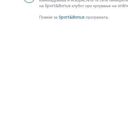
изненадувања и искористете ги сите бенефити
на Sport&Bonus клубот при купување на onlin
Повеќе за
Sport&Bonus
програмата.