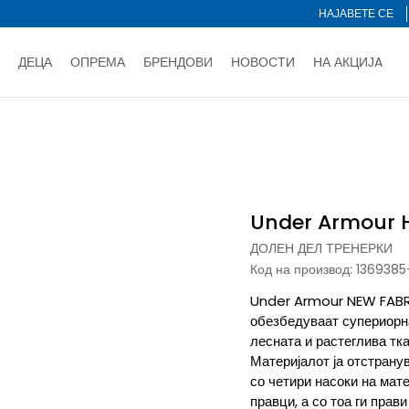
НАЈАВЕТЕ СЕ
ДЕЦА
ОПРЕМА
БРЕНДОВИ
НОВОСТИ
НА АКЦИЈA
Нарачај online и заштеди
ДОЗНАЈ ПОВЕЌЕ
НА НА ПЛАЌАЊЕ - при достава и со платежна картичка
ДОЗН
и
Долен дел тренерки
Under Armour HeatGear® Pants
тете со картичка online и подигнете во продавницата по ваш 
Ценовник
ДОЗНАЈ ПОВЕЌЕ
Under Armour 
ДОЛЕН ДЕЛ ТРЕНЕРКИ
Код на производ:
1369385
Under Armour NEW FABRI
обезбедуваат супериорн
лесната и растеглива т
Материјалот ја отстранув
со четири насоки на мат
правци, а со тоа ги пра