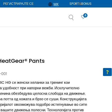
РЕГИСТРИРАЈТЕ СЕ
SPORT
&
BONUS
МК
0
АЈ ПОВЕЌЕ
избор
ДОЗНАЈ ПОВЕЌЕ
HeatGear® Pants
-001
C HG се женски хеланки за тренинг кои
а удобност при напорни вежби. Исклучително
каенина обезбедува целосна слобода на движење.
а потта од кожата и брзо се суши. Конструкцијата
еријалот овозможува подобро истегнување во сите
ви вашите движења полесни. Технологијата против