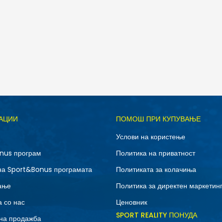
Д
АЦИИ
ПОМОШ ПРИ КУПУВАЊЕ
M
S
Услови на користење
nus програм
Политика на приватност
на Sport&Bonus програмата
Политиката за колачиња
ање
Политика за директен маркетин
 со нас
Ценовник
SPORT REALITY ПОНУДА
на продажба