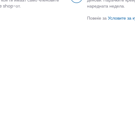
 кои ги имаат само членовите
денови. Нарачките креи
e shop-от.
наредната недела.
Повеќе за
Условите за 
СЛИЧНИ ПРОИЗВОДИ