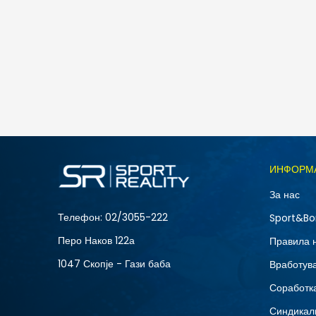
Nike W NK STDO FLC LW MR STD CF PNT
3.790
MKD
Големина
ИНФОРМ
L
За нас
XS
Телефон:
02/3055-222
Sport&Bo
Перо Наков 122а
Правила 
1047 Скопје - Гази баба
Вработув
Соработка
Синдикал