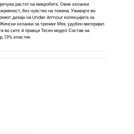
пречува растот на микробите. Овие хеланки
криеност, без чувство на тежина. Уживајте во
рниот дизајн на Under Armour колекцијата за
 Женски хеланки за тренинг Мек, удобен материјал
ега во сите 4 правци Тесен модел Состав на
р, 13% еластин
XL
XS
XS