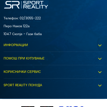
S
XL
Телефон:
02/3055-222
Перо Наков 122а
1047 Скопје - Гази баба
ИНФОРМАЦИИ
За нас
ПОМОШ ПРИ КУПУВАЊЕ
Sport&Bonus програм
Услови на користење
Правила на Sport&Bonus програмата
КОРИСНИЧКИ СЕРВИС
Политика на приватност
Вработување
Испорака
Политиката за колачиња
SPORT REALITY ПОНУДА
Соработка со нас
Замена на големина
Политика за директен маркетинг
Синдикална продажба
Подарок картичка
Право на откажување
Ценовник
Контакт
Click&Collect
Рекламациja