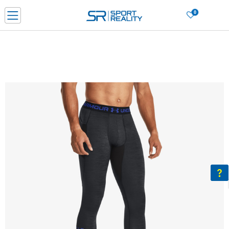
0
Нарачај online и заштеди
ДОЗНАЈ ПОВЕЌЕ
ДВА НАЧИНА НА ПЛАЌАЊЕ - при достава и со платежна картичка
ДОЗНАЈ ПОВЕЌЕ
LICK & COLLECT Платете со картичка online и подигнете во продавницата по ваш изб
ДОЗНАЈ ПОВЕЌЕ
Ценовник
ДОЗНАЈ ПОВЕЌЕ