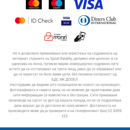
Продавници
Статус на нарачка
ДОДАДИ ВО КОРПА
L
M
Не е дозволено превземање или користење на содржината од
интернет страните на Sport Reality, делумно или целосно a се
однесува на логоа, трговски марки, комерцијални содржини, ниту
истите да се отстапуваат на трети лица, јавно да се објавуваат или
да се користат за било какви цели, без писмена согласност од
БДС.МК ДООЕЛ.
Настојуваме да бидеме што попрецизни во описот на производот,
фотографијата и самата цена, но не можеме да гарантираме дака
сите информации се комплетни и без грешка. Сите прикажани
производи на сајтот се дел од нашата понуда, но не се подразбира
дека мораат да се достапни во секој момент. Достапноста на
производите може да ја проверите и на телефонскиот број 02 3055
222.