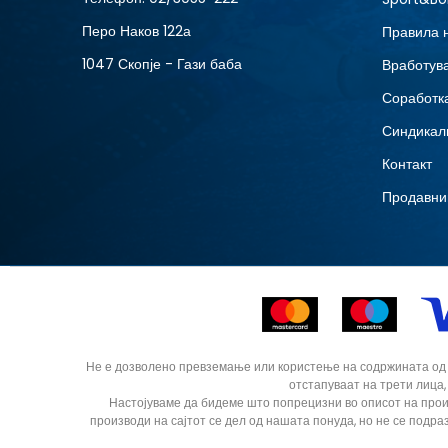
Перо Наков 122а
Правила 
1047 Скопје - Гази баба
Вработув
Соработка
Синдикал
Контакт
Продавни
Не е дозволено превземање или користење на содржината од ин
отстапуваат на трети лица,
Настојуваме да бидеме што попрецизни во описот на прои
производи на сајтот се дел од нашата понуда, но не се подра