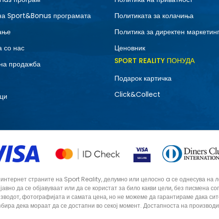
на Sport&Bonus програмата
Политиката за колачиња
ање
Политика за директен маркетин
 со нас
Ценовник
SPORT REALITY ПОНУДА
на продажба
Подарок картичка
Click&Collect
ци
тернет страните на Sport Reality, делумно или целосно a се однесува на лог
 јавно да се објавуваат или да се користат за било какви цели, без писмена 
зводот, фотографијата и самата цена, но не можеме да гарантираме дака си
збира дека мораат да се достапни во секој момент. Достапноста на производ