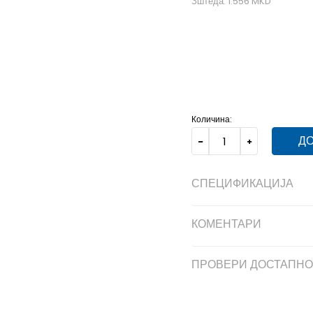
Зштеда:
1.556
MKD
MD
M
XL
XL
Количина:
ДО
СПЕЦИФИКАЦИЈА
КОМЕНТАРИ
ПРОВЕРИ ДОСТАПНО