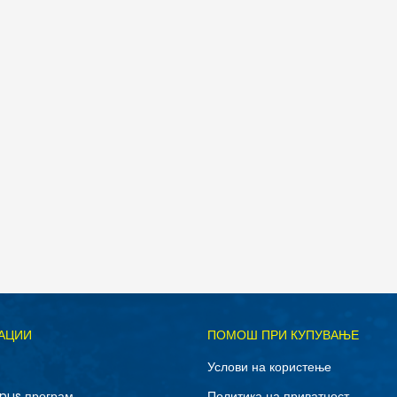
Д
АЦИИ
ПОМОШ ПРИ КУПУВАЊЕ
M
S
Услови на користење
nus програм
Политика на приватност