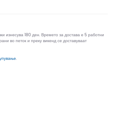
чки изнесува 180 ден. Времето за достава е 5 работни
рани во петок и преку викенд се доставуваат
купување
.