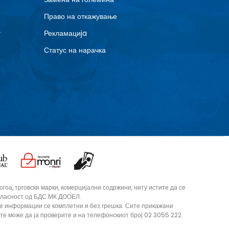
Право на откажување
г
Рекламациja
Статус на нарачка
оа, трговски марки, комерцијални содржини, ниту истите да се
согласност од БДС.МК ДООЕЛ.
те информации се комплетни и без грешка. Сите прикажани
ите може да ја проверите и на телефонскиот број 02 3055 222.