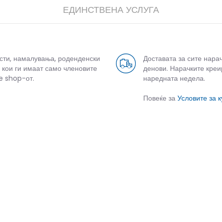
ЕДИНСТВЕНА УСЛУГА
усти, намалувања, роденденски
Доставата за сите нара
 кои ги имаат само членовите
денови. Нарачките креи
e shop-от.
наредната недела.
Повеќе за
Условите за 
СЛИЧНИ ПРОИЗВОДИ