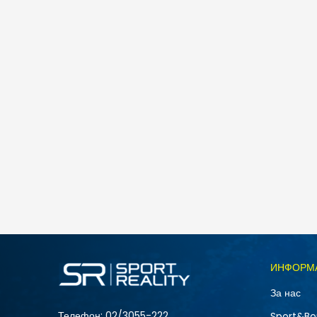
Nike W NK STDO FLC LW MR STD CF PNT
3.790
MKD
Големина
ИНФОРМ
L
За нас
XS
Телефон:
02/3055-222
Sport&Bo