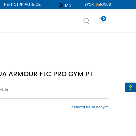
РЕГИСТРИРАЈТЕ СЕ
SPORT
&
BONUS
МК
0
АЈ ПОВЕЌЕ
избор
ДОЗНАЈ ПОВЕЌЕ
UA ARMOUR FLC PRO GYM PT
-015
Извести ме за попуст