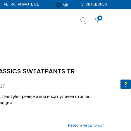
РЕГИСТРИРАЈТЕ СЕ
SPORT
&
BONUS
МК
0
АЈ ПОВЕЌЕ
избор
ДОЗНАЈ ПОВЕЌЕ
ASSICS SWEATPANTS TR
-37
lifestyle тренерки кои носат уличен стил во
нации.
Извести ме за попуст