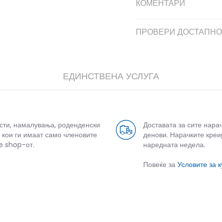
КОМЕНТАРИ
ПРОВЕРИ ДОСТАПНО
ЕДИНСТВЕНА УСЛУГА
усти, намалувања, роденденски
Доставата за сите нара
 кои ги имаат само членовите
денови. Нарачките креи
e shop-от.
наредната недела.
Повеќе за
Условите за 
СЛИЧНИ ПРОИЗВОДИ