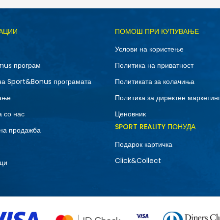
Д
АЦИИ
ПОМОШ ПРИ КУПУВАЊЕ
M
S
Услови на користење
nus програм
Политика на приватност
на Sport&Bonus програмата
Политиката за колачиња
ање
Политика за директен маркетин
 со нас
Ценовник
SPORT REALITY ПОНУДА
на продажба
Подарок картичка
Click&Collect
ци