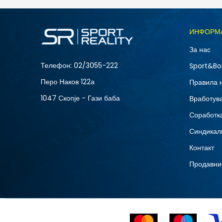
Големина
ИНФОРМ
L
За нас
XS
Телефон:
02/3055-222
Sport&Bo
Перо Наков 122а
Правила 
1047 Скопје - Гази баба
Вработув
Соработка
Синдикал
Контакт
Продавни