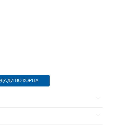
3XL
L
L
M
M
S
S
XL
XL
XS
XS
ДАДИ ВО КОРПА