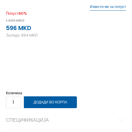
Извести ме за попуст
Попуст
60
%
1.490
MKD
596
MKD
Зштеда:
894
MKD
10Y
9-10г.
12Y
11-12г.
14Y
13-14г.
16Y
15-16г.
6Y
5-6г.
8Y
7-8г.
Количина:
ДОДАДИ ВО КОРПА
СПЕЦИФИКАЦИЈА