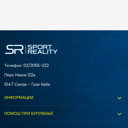
ДОДАДИ ВО КОРПА
3XL
4XL
S
XL
Телефон:
02/3055-222
Перо Наков 122а
1047 Скопје - Гази баба
ИНФОРМАЦИИ
За нас
ПОМОШ ПРИ КУПУВАЊЕ
Sport&Bonus програм
Услови на користење