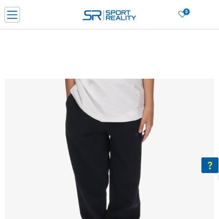
0
Нарачај online и заштеди
ДОЗНАЈ ПОВЕЌЕ
ДВА НАЧИНА НА ПЛАЌАЊЕ - при достава и со платежна картичка
ДОЗНАЈ ПОВЕЌЕ
LICK & COLLECT Платете со картичка online и подигнете во продавницата по ваш изб
ДОЗНАЈ ПОВЕЌЕ
Ценовник
ДОЗНАЈ ПОВЕЌЕ