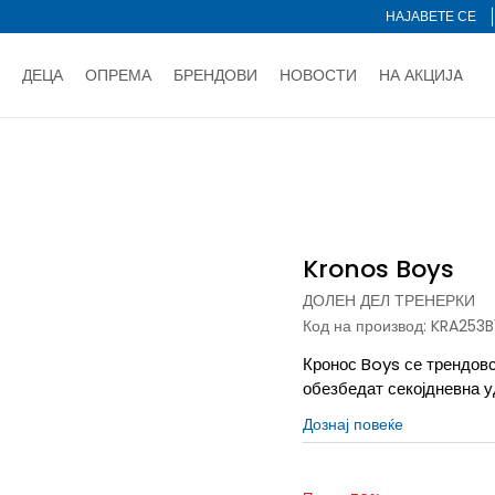
НАЈАВЕТЕ СЕ
ДЕЦА
ОПРЕМА
БРЕНДОВИ
НОВОСТИ
НА АКЦИЈA
Нарачај online и заштеди
ДОЗНАЈ ПОВЕЌЕ
НА НА ПЛАЌАЊЕ - при достава и со платежна картичка
ДОЗН
и
Долен дел тренерки
Kronos Boys
тете со картичка online и подигнете во продавницата по ваш 
Ценовник
ДОЗНАЈ ПОВЕЌЕ
Kronos Boys
ДОЛЕН ДЕЛ ТРЕНЕРКИ
Код на производ:
KRA253B
Кронос Boys се трендовс
обезбедат секојдневна у
Дознај повеќе