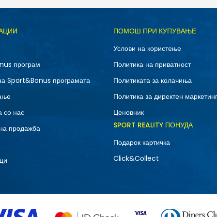
Д
АЦИИ
ПОМОШ ПРИ КУПУВАЊЕ
2XS
3XL
Услови на користење
M
S
nus програм
Политика на приватност
на Sport&Bonus програмата
Политиката за колачиња
ање
Политика за директен маркетин
 со нас
Ценовник
SPORT REALITY ПОНУДА
на продажба
Подарок картичка
Click&Collect
ци