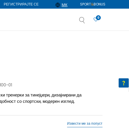
РЕГИСТРИРАЈТЕ СЕ
SPORT
&
BONUS
МК
0
АЈ ПОВЕЌЕ
избор
ДОЗНАЈ ПОВЕЌЕ
100-01
ки тренерки за тинејџери, дизајнирани да
добност со спортски, модерен изглед.
Извести ме за попуст