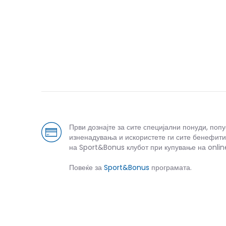
Спо
Први дознајте за сите специјални понуди, поп
изненадувања и искористете ги сите бенефити
на Sport&Bonus клубот при купување на onlin
Повеќе за
Sport&Bonus
програмата.