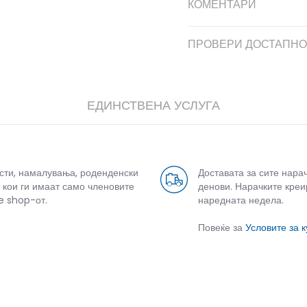
КОМЕНТАРИ
ПРОВЕРИ ДОСТАПНО
ЕДИНСТВЕНА УСЛУГА
дели
усти, намалувања, роденденски
Доставата за сите нара
 кои ги имаат само членовите
денови. Нарачките креи
e shop-от.
наредната недела.
Повеќе за
Условите за 
СЛИЧНИ ПРОИЗВОДИ