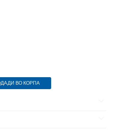
14Y
13-14г.
16Y
15-16г.
6Y
5-6г.
8Y
7-8г.
ДАДИ ВО КОРПА