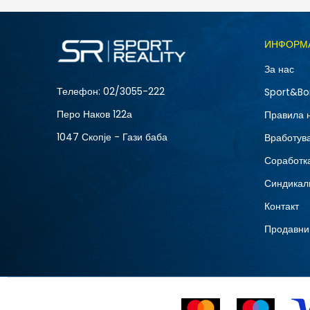
Големина
ИНФОРМ
2XL
За нас
L
Телефон:
02/3055-222
Sport&Bo
XS
Перо Наков 122а
Правила 
1047 Скопје - Гази баба
Вработув
Соработка
Синдикал
Контакт
Продавни