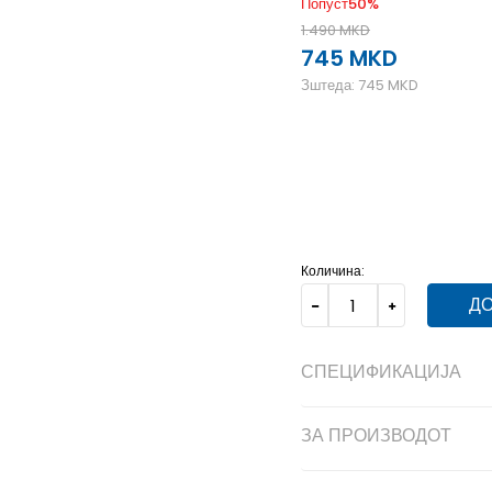
Попуст
50
%
1.490
MKD
745
MKD
Зштеда:
745
MKD
10Y
9-10г.
12Y
11-12г.
Количина:
ДО
СПЕЦИФИКАЦИЈА
ЗА ПРОИЗВОДОТ