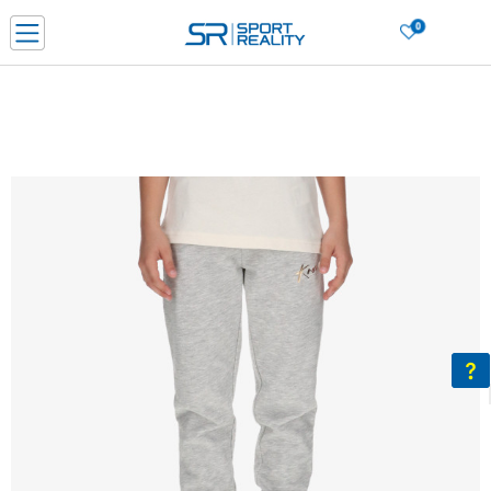
0
Нарачај online и заштеди
ДОЗНАЈ ПОВЕЌЕ
ДВА НАЧИНА НА ПЛАЌАЊЕ - при достава и со платежна картичка
ДОЗНАЈ ПОВЕЌЕ
LICK & COLLECT Платете со картичка online и подигнете во продавницата по ваш изб
ДОЗНАЈ ПОВЕЌЕ
Ценовник
ДОЗНАЈ ПОВЕЌЕ