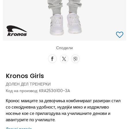
Сподели
Kronos Girls
ДОЛЕН ДЕЛ ТРЕНЕРКИ
Код на производ:
KRA253G100-3A
Кронос маиците за девојчиња комбинираат разигран стил
со секојдневна удобност, нудејќи меко и издржливо
носење кое се прилагодува на училишните денови и
авантурите по училиште.
Дознај повеќе