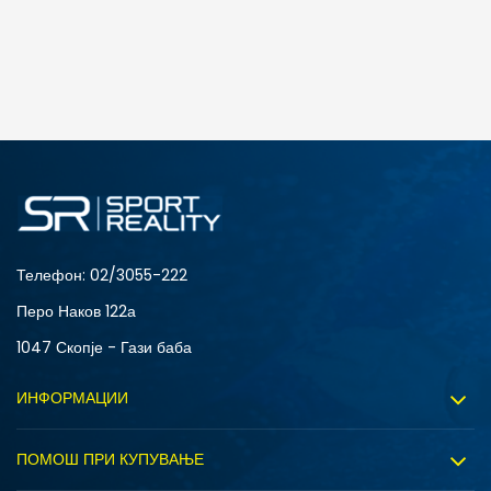
ДОДАДИ ВО КОРПА
3XL
4XL
S
XL
Телефон:
02/3055-222
Перо Наков 122а
1047 Скопје - Гази баба
ИНФОРМАЦИИ
За нас
ПОМОШ ПРИ КУПУВАЊЕ
Sport&Bonus програм