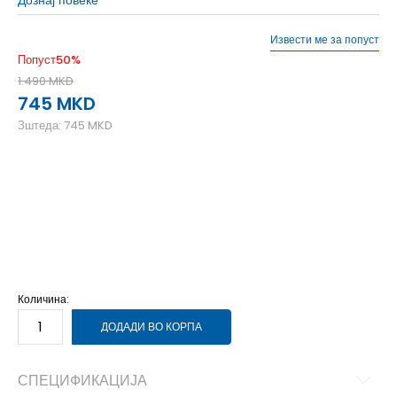
Извести ме за попуст
Попуст
50
%
1.490
MKD
745
MKD
Зштеда:
745
MKD
10Y
9-10г.
12Y
11-12г.
14Y
13-14г.
16Y
15-16г.
6Y
5-6г.
8Y
7-8г.
Количина:
ДОДАДИ ВО КОРПА
СПЕЦИФИКАЦИЈА