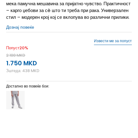
мека памучна мешавина за пријатно чувство. Практичност
– карго џебови за сè што ти треба при рака. Универзален
стил – модерен крој кој се вклопува во различни прилики.
Дознај повеќе
Извести ме за попуст
Попуст
20
%
2.188
MKD
1.750
MKD
Зштеда:
438
MKD
Достапно во повеќе бои:
128
7-8г.
140
9-10г.
152
11-12г.
164
13-14г.