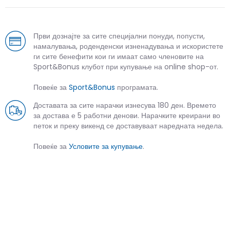
Први дознајте за сите специјални понуди, попусти,
намалувања, роденденски изненадувања и искористете
ги сите бенефити кои ги имаат само членовите на
Sport&Bonus клубот при купување на online shop-от.
Повеќе за
Sport&Bonus
програмата.
Доставата за сите нарачки изнесува 180 ден. Времето
за достава е 5 работни денови. Нарачките креирани во
петок и преку викенд се доставуваат наредната недела.
Повеќе за
Условите за купување
.
СЛИЧНИ ПРОИЗВОДИ