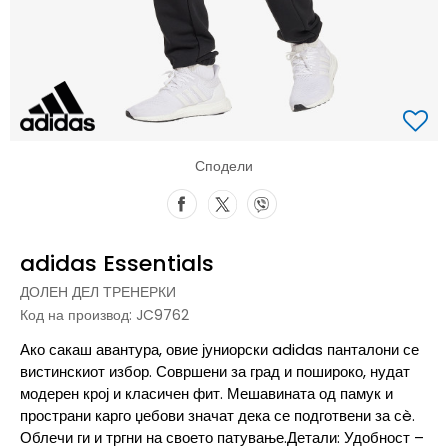
Сподели
adidas Essentials
ДОЛЕН ДЕЛ ТРЕНЕРКИ
Код на производ:
JC9762
Ако сакаш авантура, овие јуниорски adidas панталони се
вистинскиот избор. Совршени за град и пошироко, нудат
модерен крој и класичен фит. Мешавината од памук и
пространи карго џебови значат дека се подготвени за сè.
Облечи ги и тргни на своето патување.Детали: Удобност –