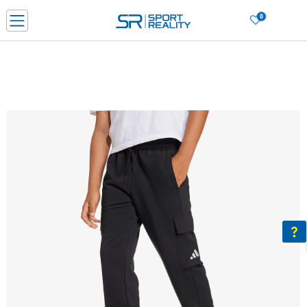
0
Нарачај online и заштеди
ДОЗНАЈ ПОВЕЌЕ
ДВА НАЧИНА НА ПЛАЌАЊЕ - при достава и со платежна картичка
ДОЗНАЈ ПОВЕЌЕ
LICK & COLLECT Платете со картичка online и подигнете во продавницата по ваш изб
ДОЗНАЈ ПОВЕЌЕ
Ценовник
ДОЗНАЈ ПОВЕЌЕ