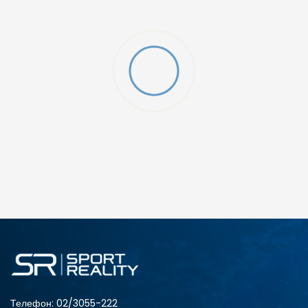
ДОДАДИ ВО КОРПА
3XL
4XL
S
XL
Телефон:
02/3055-222