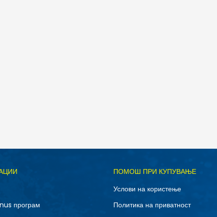
дели
Д
АЦИИ
ПОМОШ ПРИ КУПУВАЊЕ
62
68
Услови на користење
86
92
nus програм
Политика на приватност