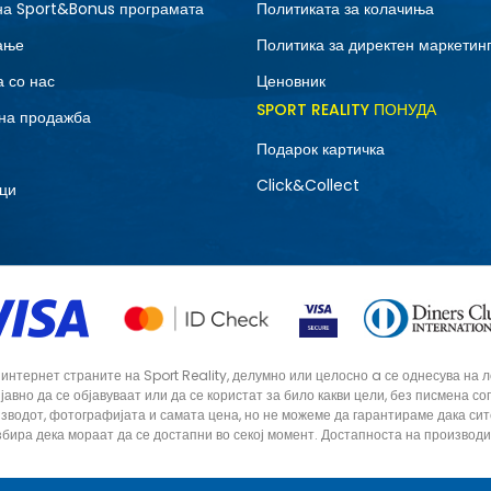
на Sport&Bonus програмата
Политиката за колачиња
ање
Политика за директен маркетин
 со нас
Ценовник
SPORT REALITY ПОНУДА
на продажба
Подарок картичка
Click&Collect
ци
тернет страните на Sport Reality, делумно или целосно a се однесува на лог
 јавно да се објавуваат или да се користат за било какви цели, без писмена 
зводот, фотографијата и самата цена, но не можеме да гарантираме дака си
збира дека мораат да се достапни во секој момент. Достапноста на производ