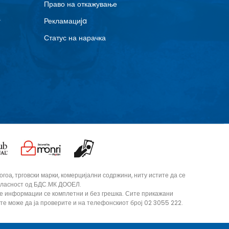
Право на откажување
г
Рекламациja
Статус на нарачка
оа, трговски марки, комерцијални содржини, ниту истите да се
согласност од БДС.МК ДООЕЛ.
те информации се комплетни и без грешка. Сите прикажани
ите може да ја проверите и на телефонскиот број 02 3055 222.