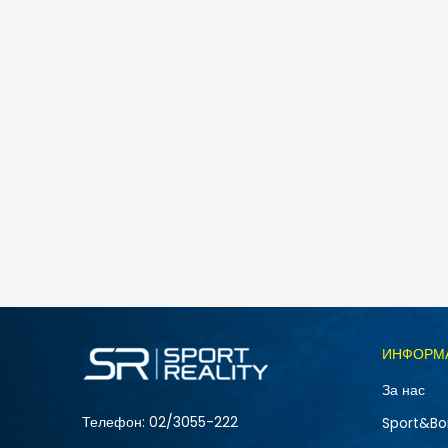
Спо
adidas I DY MM JOG
3.388
MKD
Големина
ИНФОРМ
104
За нас
80
NEW
Телефон:
02/3055-222
Sport&Bo