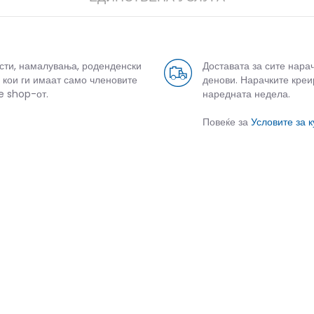
усти, намалувања, роденденски
Доставата за сите нара
 кои ги имаат само членовите
денови. Нарачките креи
e shop-от.
наредната недела.
Повеќе за
Условите за 
СЛИЧНИ ПРОИЗВОДИ