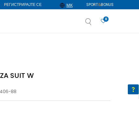
РЕГИСТРИРАЈТЕ СЕ
SPORT
&
BONUS
МК
0
АЈ ПОВЕЌЕ
избор
ДОЗНАЈ ПОВЕЌЕ
ZA SUIT W
F406-88
XS
XS