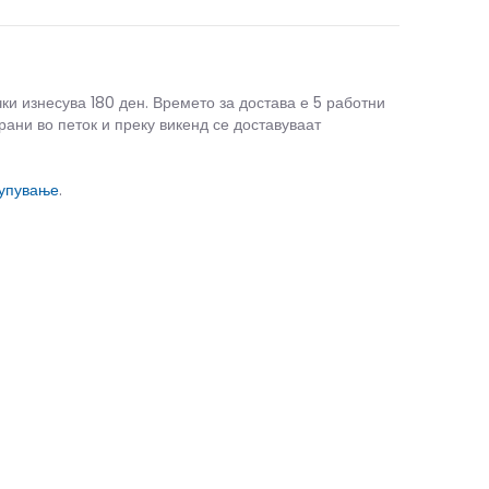
чки изнесува 180 ден. Времето за достава е 5 работни
рани во петок и преку викенд се доставуваат
купување
.