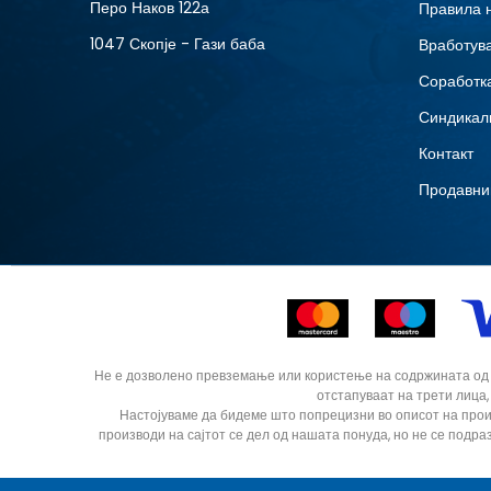
Перо Наков 122а
Правила 
1047 Скопје - Гази баба
Вработув
Соработка
Синдикал
Контакт
Продавни
Не е дозволено превземање или користење на содржината од ин
отстапуваат на трети лица,
Настојуваме да бидеме што попрецизни во описот на прои
производи на сајтот се дел од нашата понуда, но не се подра