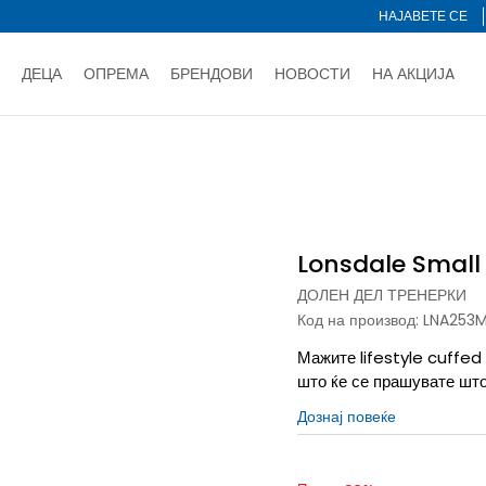
НАЈАВЕТЕ СЕ
ДЕЦА
ОПРЕМА
БРЕНДОВИ
НОВОСТИ
НА АКЦИЈA
Нарачај online и заштеди
ДОЗНАЈ ПОВЕЌЕ
НА НА ПЛАЌАЊЕ - при достава и со платежна картичка
ДОЗН
и
Долен дел тренерки
Lonsdale Small Logo
тете со картичка online и подигнете во продавницата по ваш 
Ценовник
ДОЗНАЈ ПОВЕЌЕ
Lonsdale Small
ДОЛЕН ДЕЛ ТРЕНЕРКИ
Код на производ:
LNA253
Мажите lifestyle cuffed
што ќе се прашувате што
Дознај повеќе