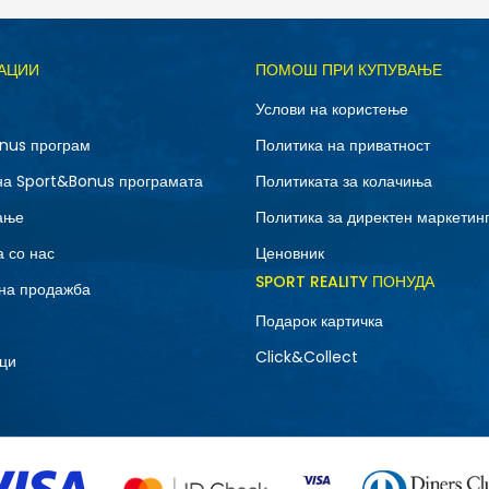
Д
АЦИИ
ПОМОШ ПРИ КУПУВАЊЕ
M
S
Услови на користење
nus програм
Политика на приватност
на Sport&Bonus програмата
Политиката за колачиња
ање
Политика за директен маркетин
 со нас
Ценовник
SPORT REALITY ПОНУДА
на продажба
Подарок картичка
Click&Collect
ци