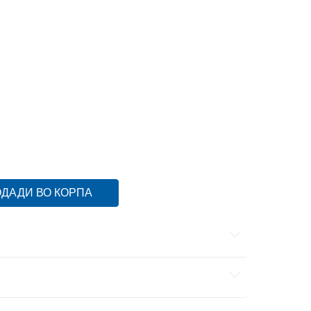
S
S
XL
XL
ДАДИ ВО КОРПА