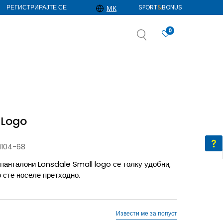
РЕГИСТРИРАЈТЕ СЕ
SPORT
&
BONUS
МК
0
АЈ ПОВЕЌЕ
избор
ДОЗНАЈ ПОВЕЌЕ
 Logo
M104-68
 панталони Lonsdale Small logo се толку удобни,
 сте носеле претходно.
Извести ме за попуст