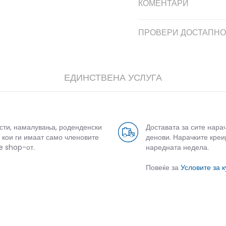
КОМЕНТАРИ
ПРОВЕРИ ДОСТАПНО
ЕДИНСТВЕНА УСЛУГА
усти, намалувања, роденденски
Доставата за сите нара
 кои ги имаат само членовите
денови. Нарачките креи
e shop-от.
наредната недела.
Повеќе за
Условите за 
СЛИЧНИ ПРОИЗВОДИ