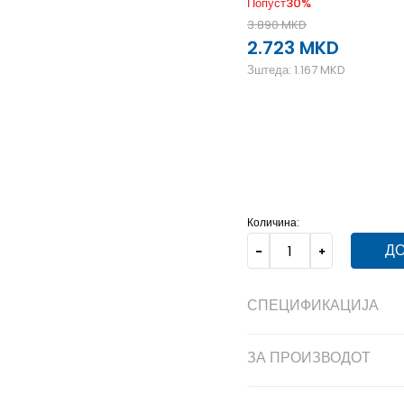
Попуст
30
%
3.890
MKD
2.723
MKD
Зштеда:
1.167
MKD
2XL
2XL
L
L
M
M
Количина:
ДО
СПЕЦИФИКАЦИЈА
ЗА ПРОИЗВОДОТ