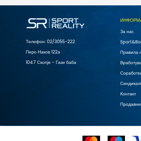
Големина
ИНФОРМ
L
За нас
XS
Телефон:
02/3055-222
Sport&Bo
Перо Наков 122а
Правила 
1047 Скопје - Гази баба
Вработув
Соработка
Синдикал
Контакт
Продавни