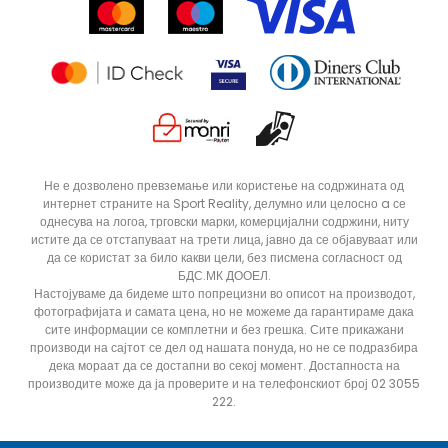
Продавници
Статус на нарачка
ДОДАДИ ВО КОРПА
L
M
Не е дозволено превземање или користење на содржината од
интернет страните на Sport Reality, делумно или целосно a се
однесува на логоа, трговски марки, комерцијални содржини, ниту
истите да се отстапуваат на трети лица, јавно да се објавуваат или
да се користат за било какви цели, без писмена согласност од
БДС.МК ДООЕЛ.
Настојуваме да бидеме што попрецизни во описот на производот,
фотографијата и самата цена, но не можеме да гарантираме дака
сите информации се комплетни и без грешка. Сите прикажани
производи на сајтот се дел од нашата понуда, но не се подразбира
дека мораат да се достапни во секој момент. Достапноста на
производите може да ја проверите и на телефонскиот број 02 3055
222.