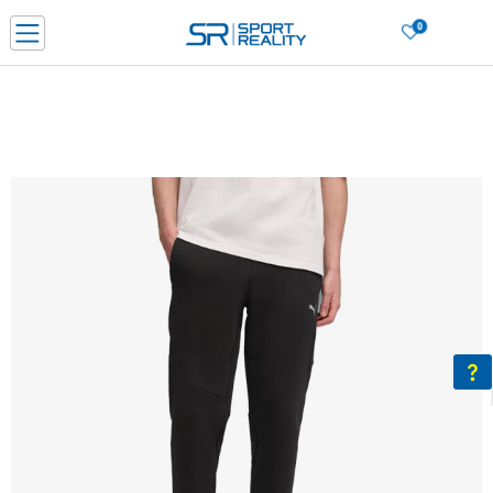
0
Нарачај online и заштеди
ДОЗНАЈ ПОВЕЌЕ
ДВА НАЧИНА НА ПЛАЌАЊЕ - при достава и со платежна картичка
ДОЗНАЈ ПОВЕЌЕ
LICK & COLLECT Платете со картичка online и подигнете во продавницата по ваш изб
ДОЗНАЈ ПОВЕЌЕ
Ценовник
ДОЗНАЈ ПОВЕЌЕ