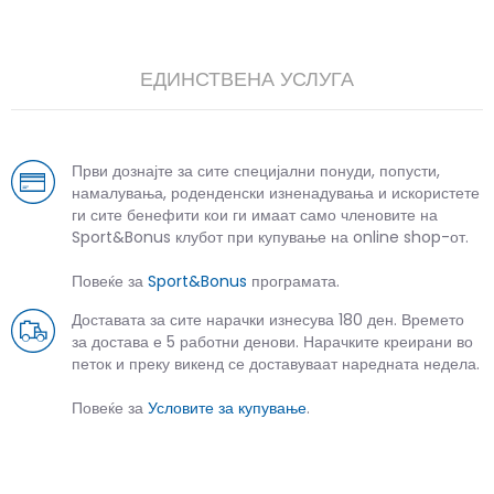
ЕДИНСТВЕНА УСЛУГА
Први дознајте за сите специјални понуди, попусти,
намалувања, роденденски изненадувања и искористете
ги сите бенефити кои ги имаат само членовите на
Sport&Bonus клубот при купување на online shop-от.
Повеќе за
Sport&Bonus
програмата.
Доставата за сите нарачки изнесува 180 ден. Времето
за достава е 5 работни денови. Нарачките креирани во
петок и преку викенд се доставуваат наредната недела.
Повеќе за
Условите за купување
.
СЛИЧНИ ПРОИЗВОДИ