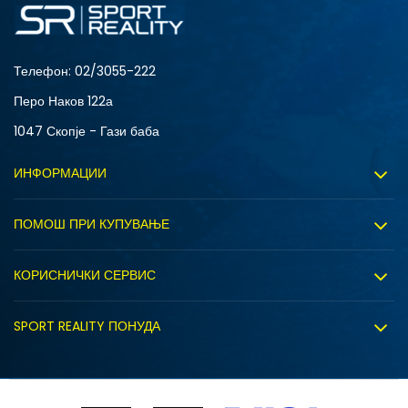
S
XL
Телефон:
02/3055-222
Перо Наков 122а
1047 Скопје - Гази баба
ИНФОРМАЦИИ
За нас
ПОМОШ ПРИ КУПУВАЊЕ
Sport&Bonus програм
Услови на користење
Правила на Sport&Bonus програмата
КОРИСНИЧКИ СЕРВИС
Политика на приватност
Вработување
Испорака
Политиката за колачиња
SPORT REALITY ПОНУДА
Соработка со нас
Замена на големина
Политика за директен маркетинг
Синдикална продажба
Подарок картичка
Право на откажување
Ценовник
Контакт
Click&Collect
Рекламациja