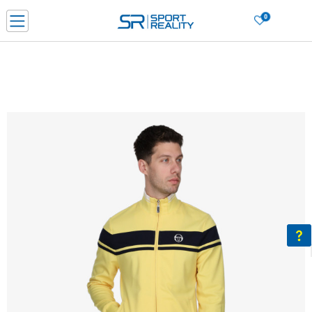
0
Нарачај online и заштеди
ДОЗНАЈ ПОВЕЌЕ
ДВА НАЧИНА НА ПЛАЌАЊЕ - при достава и со платежна картичка
ДОЗНАЈ ПОВЕЌЕ
LICK & COLLECT Платете со картичка online и подигнете во продавницата по ваш изб
ДОЗНАЈ ПОВЕЌЕ
Ценовник
ДОЗНАЈ ПОВЕЌЕ