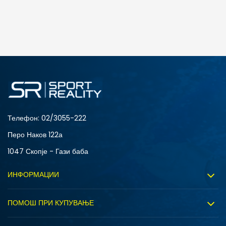
ДОДАДИ ВО КОРПА
3XL
4XL
S
XL
Телефон:
02/3055-222
Перо Наков 122а
1047 Скопје - Гази баба
ИНФОРМАЦИИ
За нас
ПОМОШ ПРИ КУПУВАЊЕ
Sport&Bonus програм
Услови на користење