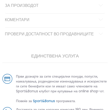
ЗА ПРОИЗВОДОТ
КОМЕНТАРИ
ПРОВЕРИ ДОСТАПНОСТ ВО ПРОДАВНИЦИТЕ
ЕДИНСТВЕНА УСЛУГА
Први дознајте за сите специјални понуди, попусти,
намалувања, роденденски изненадувања и искористете
ги сите бенефити кои ги имаат само членовите на
Sport&Bonus клубот при купување на online shop-от.
Повеќе за
Sport&Bonus
програмата.
Доставата за сите нарачки изнесува 180 ден. Времето