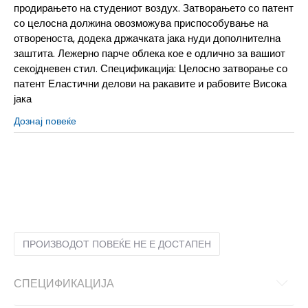
продирањето на студениот воздух. Затворањето со патент
со целосна должина овозможува приспособување на
отвореноста, додека држачката јака нуди дополнителна
заштита. Лежерно парче облека кое е одлично за вашиот
секојдневен стил. Спецификација: Целосно затворање со
патент Еластични делови на ракавите и рабовите Висока
јака
Дознај повеќе
2XL
2XL
3XL
3XL
L
L
M
M
S
S
XL
XL
ПРОИЗВОДОТ ПОВЕЌЕ НЕ Е ДОСТАПЕН
СПЕЦИФИКАЦИЈА