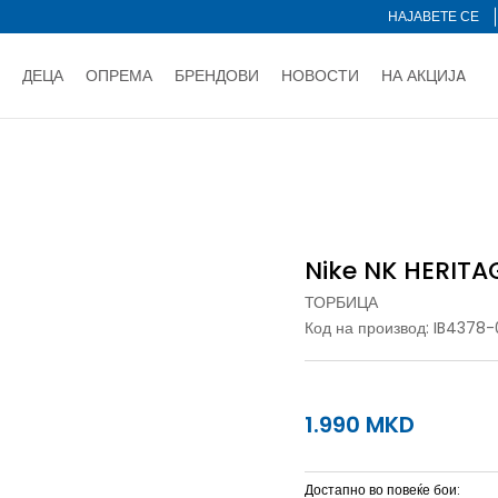
НАЈАВЕТЕ СЕ
ДЕЦА
ОПРЕМА
БРЕНДОВИ
НОВОСТИ
НА АКЦИЈA
Нарачај online и заштеди
ДОЗНАЈ ПОВЕЌЕ
НА НА ПЛАЌАЊЕ - при достава и со платежна картичка
ДОЗН
Торбица
Nike NK HERITAGE CROSSBODY 2.0
тете со картичка online и подигнете во продавницата по ваш 
Ценовник
ДОЗНАЈ ПОВЕЌЕ
Nike NK HERITA
ТОРБИЦА
Код на производ:
IB4378-
1.990
MKD
Достапно во повеќе бои: