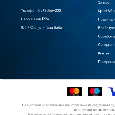
За нас
NEW
Телефон:
02/3055-222
Sport&Bo
Перо Наков 122а
Правила 
1047 Скопје - Гази баба
Вработув
Соработка
Синдикал
Контакт
Продавни
Не е дозволено превземање или користење на содржината од ин
отстапуваат на трети лица,
Настојуваме да бидеме што попрецизни во описот на прои