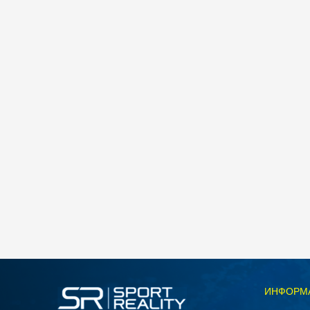
Спо
Kronos KRONOS MENS SMALL BAG
890
MKD
712
MKD
Попуст
20
%
ИНФОРМ