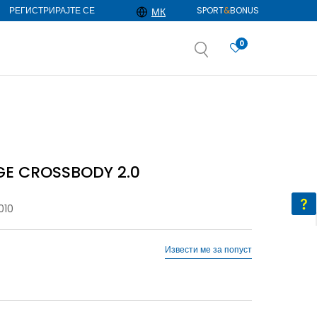
РЕГИСТРИРАЈТЕ СЕ
SPORT
&
BONUS
МК
0
АЈ ПОВЕЌЕ
избор
ДОЗНАЈ ПОВЕЌЕ
GE CROSSBODY 2.0
010
Извести ме за попуст