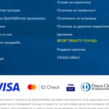
Услови на користење
nus програм
Политика на приватност
на Sport&Bonus програмата
Политиката за колачиња
ање
Политика за директен маркетин
 со нас
Ценовник
SPORT REALITY ПОНУДА
на продажба
Подарок картичка
Click&Collect
ци
тернет страните на Sport Reality, делумно или целосно a се однесува на лог
 јавно да се објавуваат или да се користат за било какви цели, без писмена 
зводот, фотографијата и самата цена, но не можеме да гарантираме дака си