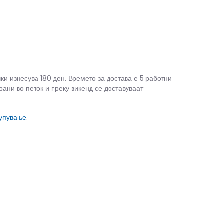
чки изнесува 180 ден. Времето за достава е 5 работни
рани во петок и преку викенд се доставуваат
купување
.