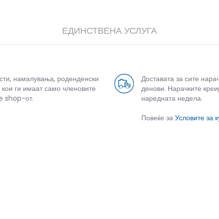
ЕДИНСТВЕНА УСЛУГА
усти, намалувања, роденденски
Доставата за сите нара
 кои ги имаат само членовите
денови. Нарачките креи
e shop-от.
наредната недела.
Повеќе за
Условите за 
СЛИЧНИ ПРОИЗВОДИ