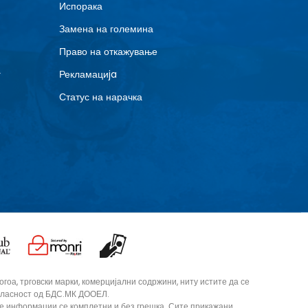
Испорака
Замена на големина
Право на откажување
г
Рекламациja
Статус на нарачка
оа, трговски марки, комерцијални содржини, ниту истите да се
согласност од БДС.МК ДООЕЛ.
те информации се комплетни и без грешка. Сите прикажани