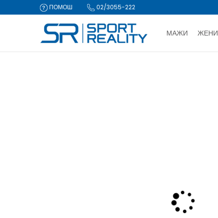
ПОМОШ
02/3055-222
МАЖИ
ЖЕНИ
ДВА НАЧИ
Sport Reality
Производи
Опрема
Ранци, торби и куфери
CLICK & COLLECT Пла
NEW