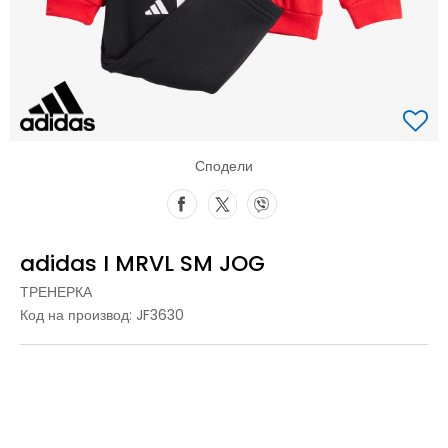
Сподели
adidas I MRVL SM JOG
ТРЕНЕРКА
Код на производ:
JF3630
104
3-4г.
62
0-3м.
68
3-6м.
74
6-9м.
80
9-12м.