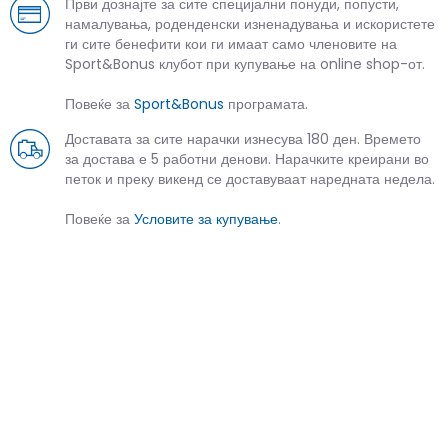
Први дознајте за сите специјални понуди, попусти,
намалувања, роденденски изненадувања и искористете
ги сите бенефити кои ги имаат само членовите на
Sport&Bonus клубот при купување на online shop-от.
Повеќе за
Sport&Bonus
програмата.
Доставата за сите нарачки изнесува 180 ден. Времето
за достава е 5 работни денови. Нарачките креирани во
петок и преку викенд се доставуваат наредната недела.
Повеќе за
Условите за купување
.
СЛИЧНИ ПРОИЗВОДИ