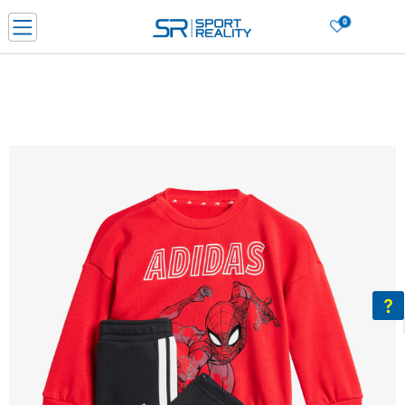
0
Нарачај online и заштеди
ДОЗНАЈ ПОВЕЌЕ
ДВА НАЧИНА НА ПЛАЌАЊЕ - при достава и со платежна картичка
ДОЗНАЈ ПОВЕЌЕ
LICK & COLLECT Платете со картичка online и подигнете во продавницата по ваш изб
ДОЗНАЈ ПОВЕЌЕ
Ценовник
ДОЗНАЈ ПОВЕЌЕ