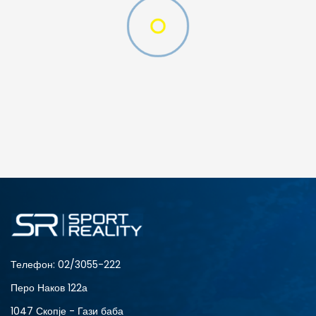
MTL
ДОДАДИ ВО КОРПА
L
M
XS
Телефон:
02/3055-222
Перо Наков 122а
1047 Скопје - Гази баба