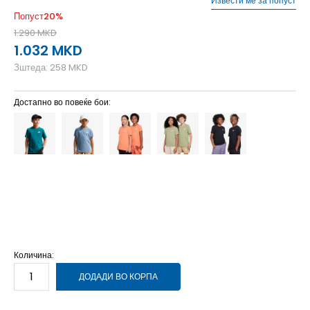
Извести ме за попуст
Попуст
20
%
1.290
MKD
1.032
MKD
Зштеда:
258
MKD
Достапно во повеќе бои:
L
12-13г.
M
11-12г.
S
9-10г.
XL
14-15г.
XS
7-8г.
Количина:
ДОДАДИ ВО КОРПА