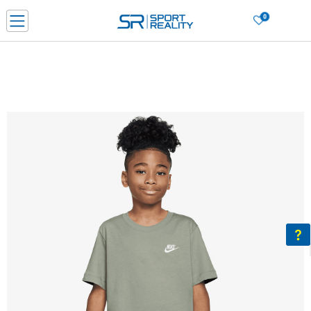
0
Нарачај online и заштеди
ДОЗНАЈ ПОВЕЌЕ
ДВА НАЧИНА НА ПЛАЌАЊЕ - при достава и со платежна картичка
ДОЗНАЈ ПОВЕЌЕ
LICK & COLLECT Платете со картичка online и подигнете во продавницата по ваш изб
ДОЗНАЈ ПОВЕЌЕ
Ценовник
ДОЗНАЈ ПОВЕЌЕ