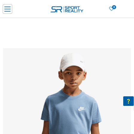
0
Нарачај online и заштеди
ДОЗНАЈ ПОВЕЌЕ
ДВА НАЧИНА НА ПЛАЌАЊЕ - при достава и со платежна картичка
ДОЗНАЈ ПОВЕЌЕ
LICK & COLLECT Платете со картичка online и подигнете во продавницата по ваш изб
ДОЗНАЈ ПОВЕЌЕ
Ценовник
ДОЗНАЈ ПОВЕЌЕ