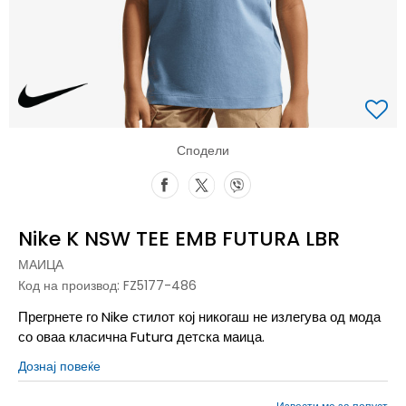
Сподели
Nike K NSW TEE EMB FUTURA LBR
МАИЦА
Код на производ:
FZ5177-486
Прегрнете го Nike стилот кој никогаш не излегува од мода
со оваа класична Futura детска маица.
Дознај повеќе