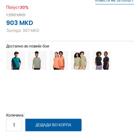
Извести ме за попуст
Попуст
30
%
1.290
MKD
903
MKD
Зштеда:
387
MKD
Достапно во повеќе бои:
L
12-13г.
M
11-12г.
S
9-10г.
XL
14-15г.
XS
7-8г.
Количина:
ДОДАДИ ВО КОРПА