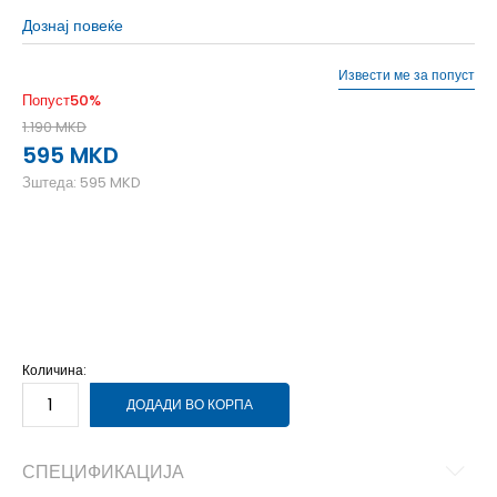
Дознај повеќе
Извести ме за попуст
Попуст
50
%
1.190
MKD
595
MKD
Зштеда:
595
MKD
41
41
42
42
43
43
44
44
45-46
45-46
47
47
Количина:
ДОДАДИ ВО КОРПА
СПЕЦИФИКАЦИЈА