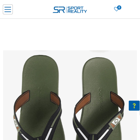
0
Нарачај online и заштеди
ДОЗНАЈ ПОВЕЌЕ
ДВА НАЧИНА НА ПЛАЌАЊЕ - при достава и со платежна картичка
ДОЗНАЈ ПОВЕЌЕ
LICK & COLLECT Платете со картичка online и подигнете во продавницата по ваш изб
ДОЗНАЈ ПОВЕЌЕ
Ценовник
ДОЗНАЈ ПОВЕЌЕ