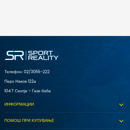
ДОДАДИ ВО КОРПА
28-29
30
33
34-35
Телефон:
02/3055-222
Перо Наков 122а
1047 Скопје - Гази баба
ИНФОРМАЦИИ
За нас
ПОМОШ ПРИ КУПУВАЊЕ
Sport&Bonus програм