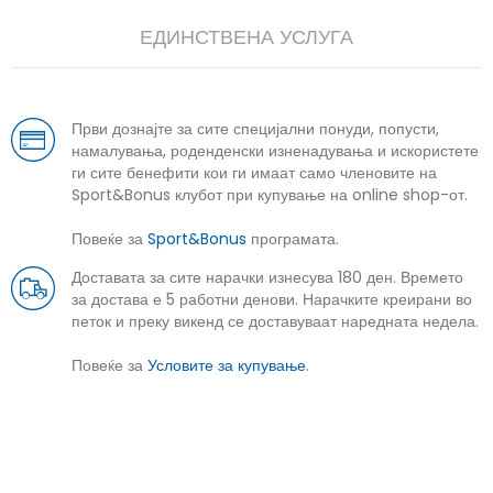
ЕДИНСТВЕНА УСЛУГА
Први дознајте за сите специјални понуди, попусти,
намалувања, роденденски изненадувања и искористете
ги сите бенефити кои ги имаат само членовите на
Sport&Bonus клубот при купување на online shop-от.
Повеќе за
Sport&Bonus
програмата.
Доставата за сите нарачки изнесува 180 ден. Времето
за достава е 5 работни денови. Нарачките креирани во
петок и преку викенд се доставуваат наредната недела.
Повеќе за
Условите за купување
.
СЛИЧНИ ПРОИЗВОДИ