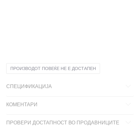
10
43
28
10.5
44
28.5
11
44.5
29
11.5
45
29.5
12
45.5
30
12.5
46
30.5
13
47
31
14
48.5
32
7
39
25
7.5
40
25.5
8
40.5
26
8.5
41
26.5
9
42
27
9.5
42.5
27.5
ПРОИЗВОДОТ ПОВЕЌЕ НЕ Е ДОСТАПЕН
СПЕЦИФИКАЦИЈА
КОМЕНТАРИ
ПРОВЕРИ ДОСТАПНОСТ ВО ПРОДАВНИЦИТЕ