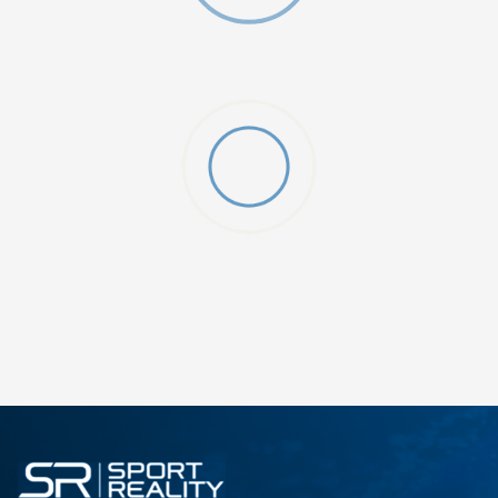
O (GS)
ДОДАДИ ВО КОРПА
4Y
5.5Y
6Y
7Y