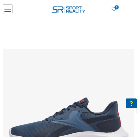
0
Нарачај online и заштеди
ДОЗНАЈ ПОВЕЌЕ
ДВА НАЧИНА НА ПЛАЌАЊЕ - при достава и со платежна картичка
ДОЗНАЈ ПОВЕЌЕ
LICK & COLLECT Платете со картичка online и подигнете во продавницата по ваш изб
ДОЗНАЈ ПОВЕЌЕ
Ценовник
ДОЗНАЈ ПОВЕЌЕ