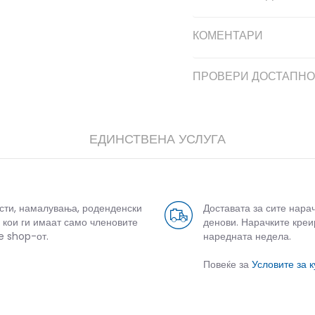
КОМЕНТАРИ
ПРОВЕРИ ДОСТАПНО
ЕДИНСТВЕНА УСЛУГА
дели
усти, намалувања, роденденски
Доставата за сите нара
 кои ги имаат само членовите
денови. Нарачките креи
e shop-от.
наредната недела.
Повеќе за
Условите за 