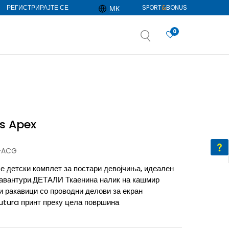
РЕГИСТРИРАЈТЕ СЕ
SPORT
&
BONUS
МК
0
АЈ ПОВЕЌЕ
избор
ДОЗНАЈ ПОВЕЌЕ
ss Apex
-ACG
е детски комплет за постари девојчиња, идеален
 авантури.ДЕТАЛИ Ткаенина налик на кашмир
 ракавици со проводни делови за екран
utura принт преку цела површина