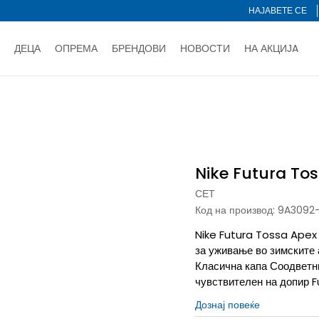
НАЈАВЕТЕ СЕ
ДЕЦА
ОПРЕМА
БРЕНДОВИ
НОВОСТИ
НА АКЦИЈA
Нарачај online и заштеди
ДОЗНАЈ ПОВЕЌЕ
НА НА ПЛАЌАЊЕ - при достава и со платежна картичка
ДОЗН
s Apex
тете со картичка online и подигнете во продавницата по ваш 
Ценовник
ДОЗНАЈ ПОВЕЌЕ
Nike Futura To
СЕТ
Код на производ:
9A3092
Nike Futura Tossa Apex 
за уживање во зимските
Класична капа Соодветни
чувствителен на допир F
Дознај повеќе