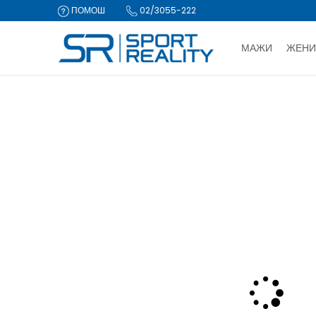
ПОМОШ
02/3055-222
МАЖИ
ЖЕНИ
ДВА НАЧИ
Sport Reality
Производи
Опрема
Сет
Nike Futura Tos
CLICK & COLLECT Пла