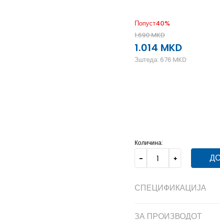
Попуст
40
%
1.690
MKD
1.014
MKD
Зштеда:
676
MKD
ONE SIZE
Унив.
Количина:
ДО
СПЕЦИФИКАЦИЈА
ЗА ПРОИЗВОДОТ