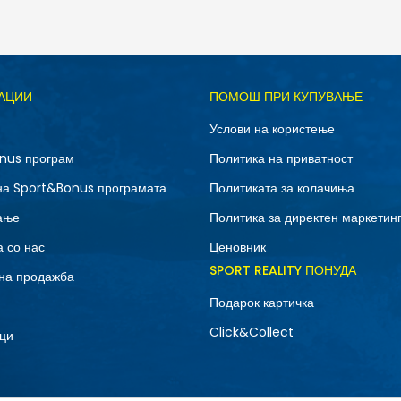
Д
АЦИИ
ПОМОШ ПРИ КУПУВАЊЕ
3T
4T
Услови на користење
nus програм
Политика на приватност
на Sport&Bonus програмата
Политиката за колачиња
ање
Политика за директен маркетин
 со нас
Ценовник
SPORT REALITY ПОНУДА
на продажба
Подарок картичка
Click&Collect
ци