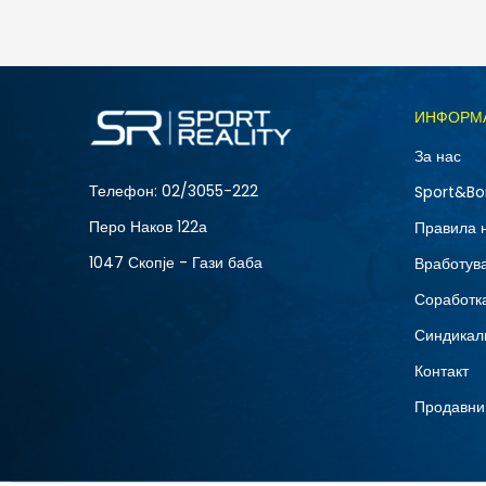
1.490
MKD
894
MKD
Попуст
40
%
Големина
ИНФОРМ
2T
За нас
Телефон:
02/3055-222
Sport&Bo
Перо Наков 122а
Правила 
1047 Скопје - Гази баба
Вработув
Соработка
Синдикал
Контакт
Продавни