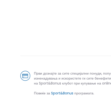
Спо
Први дознајте за сите специјални понуди, поп
изненадувања и искористете ги сите бенефити
на Sport&Bonus клубот при купување на onlin
Повеќе за
Sport&Bonus
програмата.