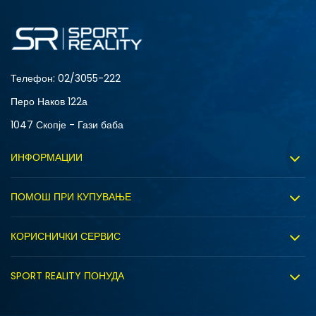
116
122
Телефон:
02/3055-222
Перо Наков 122а
1047 Скопје - Гази баба
ИНФОРМАЦИИ
За нас
ПОМОШ ПРИ КУПУВАЊЕ
Sport&Bonus програм
Услови на користење
Правила на Sport&Bonus програмата
КОРИСНИЧКИ СЕРВИС
Политика на приватност
Вработување
Испорака
Политиката за колачиња
SPORT REALITY ПОНУДА
Соработка со нас
Замена на големина
Политика за директен маркетинг
Синдикална продажба
Подарок картичка
Право на откажување