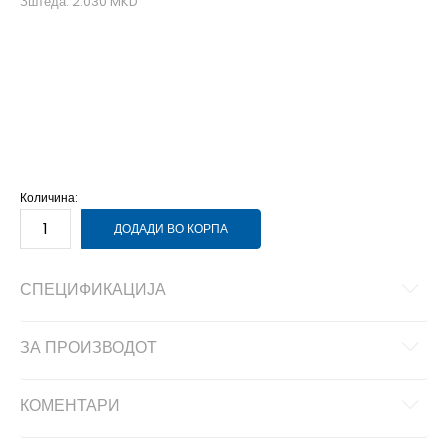
Зштеда:
2.030
MKD
104
3-4г.
110
4-5г.
116
5-6г.
122
6-7г.
92
18-24м.
98
2-3г.
Количина:
ДОДАДИ ВО КОРПА
СПЕЦИФИКАЦИЈА
ЗА ПРОИЗВОДОТ
КОМЕНТАРИ