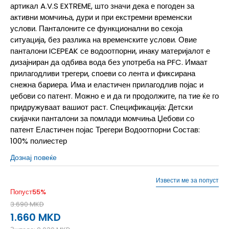
артикал A.V.S EXTREME, што значи дека е погоден за
активни момчиња, дури и при екстремни временски
услови. Панталоните се функционални во секоја
ситуација, без разлика на временските услови. Овие
панталони ICEPEAK се водоотпорни, инаку материјалот е
дизајниран да одбива вода без употреба на PFC. Имаат
прилагодливи трегери, споеви со лента и фиксирана
снежна бариера. Има и еластичен прилагодлив појас и
џебови со патент. Можно е и да ги продолжите, па тие ќе го
придружуваат вашиот раст. Спецификација: Детски
скијачки панталони за помлади момчиња Џебови со
патент Еластичен појас Трегери Водоотпорни Состав:
100% полиестер
Дознај повеќе
Извести ме за попуст
Попуст
55
%
3.690
MKD
1.660
MKD