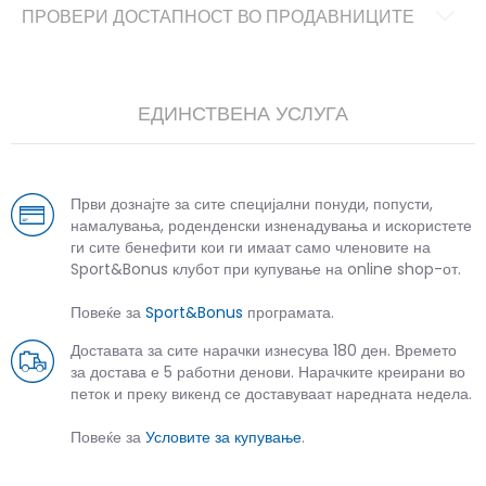
ПРОВЕРИ ДОСТАПНОСТ ВО ПРОДАВНИЦИТЕ
ЕДИНСТВЕНА УСЛУГА
Први дознајте за сите специјални понуди, попусти,
намалувања, роденденски изненадувања и искористете
ги сите бенефити кои ги имаат само членовите на
Sport&Bonus клубот при купување на online shop-от.
Повеќе за
Sport&Bonus
програмата.
Доставата за сите нарачки изнесува 180 ден. Времето
за достава е 5 работни денови. Нарачките креирани во
петок и преку викенд се доставуваат наредната недела.
Повеќе за
Условите за купување
.