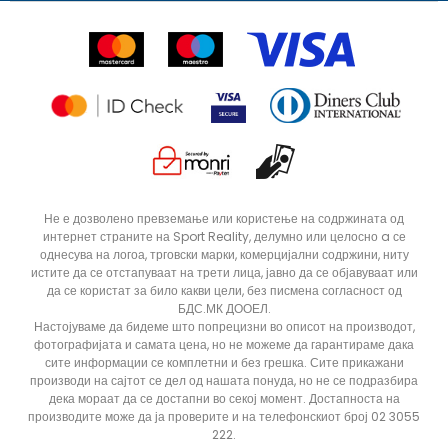
Ценовник
Контакт
Click&Collect
Рекламациja
Продавници
Статус на нарачка
ДОДАДИ ВО КОРПА
116
122
Не е дозволено превземање или користење на содржината од
интернет страните на Sport Reality, делумно или целосно a се
однесува на логоа, трговски марки, комерцијални содржини, ниту
истите да се отстапуваат на трети лица, јавно да се објавуваат или
да се користат за било какви цели, без писмена согласност од
БДС.МК ДООЕЛ.
Настојуваме да бидеме што попрецизни во описот на производот,
фотографијата и самата цена, но не можеме да гарантираме дака
сите информации се комплетни и без грешка. Сите прикажани
производи на сајтот се дел од нашата понуда, но не се подразбира
дека мораат да се достапни во секој момент. Достапноста на
производите може да ја проверите и на телефонскиот број 02 3055
222.