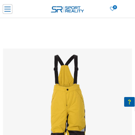
0
Нарачај online и заштеди
ДОЗНАЈ ПОВЕЌЕ
ДВА НАЧИНА НА ПЛАЌАЊЕ - при достава и со платежна картичка
ДОЗНАЈ ПОВЕЌЕ
LICK & COLLECT Платете со картичка online и подигнете во продавницата по ваш изб
ДОЗНАЈ ПОВЕЌЕ
Ценовник
ДОЗНАЈ ПОВЕЌЕ