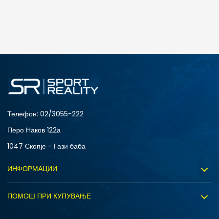
Телефон:
02/3055-222
Перо Наков 122а
1047 Скопје - Гази баба
ИНФОРМАЦИИ
За нас
ПОМОШ ПРИ КУПУВАЊЕ
Sport&Bonus програм
Услови на користење