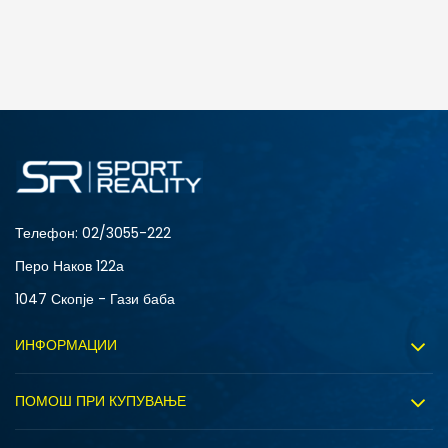
Телефон:
02/3055-222
Перо Наков 122а
1047 Скопје - Гази баба
ИНФОРМАЦИИ
За нас
ПОМОШ ПРИ КУПУВАЊЕ
Sport&Bonus програм
Услови на користење