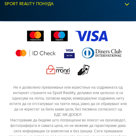
Политиката за колачиња
SPORT REALITY ПОНУДА
Соработка со нас
Замена на големина
Политика за директен маркетинг
Синдикална продажба
Подарок картичка
Право на откажување
Ценовник
Контакт
Click&Collect
Рекламациja
Продавници
Статус на нарачка
ДОДАДИ ВО КОРПА
3XL
3XLT
Не е дозволено превземање или користење на содржината од
интернет страните на Sport Reality, делумно или целосно a се
5XLT
L
однесува на логоа, трговски марки, комерцијални содржини, ниту
MT
S
истите да се отстапуваат на трети лица, јавно да се објавуваат или
да се користат за било какви цели, без писмена согласност од
XLT
XS
БДС.МК ДООЕЛ.
Настојуваме да бидеме што попрецизни во описот на производот,
фотографијата и самата цена, но не можеме да гарантираме дака
сите информации се комплетни и без грешка. Сите прикажани