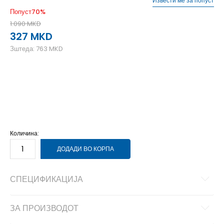
Извести ме за попуст
Попуст
70
%
1.090
MKD
327
MKD
Зштеда:
763
MKD
L
L
M
M
S
S
XL
XL
XS
XS
Количина:
ДОДАДИ ВО КОРПА
СПЕЦИФИКАЦИЈА
ЗА ПРОИЗВОДОТ