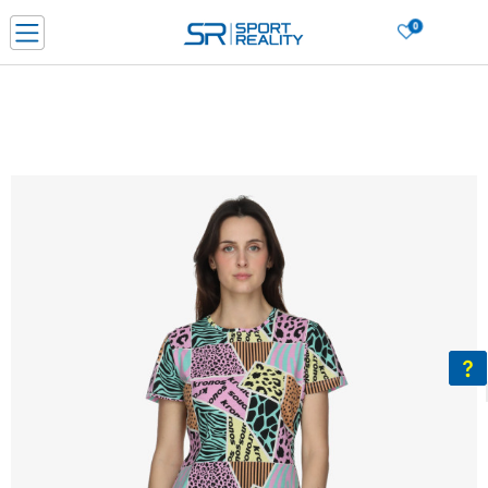
0
Нарачај online и заштеди
ДОЗНАЈ ПОВЕЌЕ
ДВА НАЧИНА НА ПЛАЌАЊЕ - при достава и со платежна картичка
ДОЗНАЈ ПОВЕЌЕ
LICK & COLLECT Платете со картичка online и подигнете во продавницата по ваш изб
ДОЗНАЈ ПОВЕЌЕ
Ценовник
ДОЗНАЈ ПОВЕЌЕ