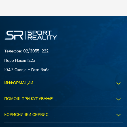
ДОДАДИ ВО КОРПА
2XS
3XL
4XLT
L
MT
S
XLT
XS
Телефон:
02/3055-222
Перо Наков 122а
1047 Скопје - Гази баба
ИНФОРМАЦИИ
За нас
ПОМОШ ПРИ КУПУВАЊЕ
Sport&Bonus програм
Услови на користење
Правила на Sport&Bonus програмата
КОРИСНИЧКИ СЕРВИС
Политика на приватност
Вработување
Испорака