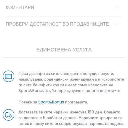
КОМЕНТАРИ
ПРОВЕРИ ДОСТАПНОСТ ВО ПРОДАВНИЦИТЕ
ЕДИНСТВЕНА УСЛУГА
Први дознајте за сите специјални понуди, попусти,
намалувања, роденденски изненадувања и искористете
ги сите бенефити кои ги имаат само членовите на
Sport&Bonus клубот при купување на online shop-от.
Повеќе за
Sport&Bonus
програмата.
Доставата за сите нарачки изнесува 180 ден. Времето
за достава е 5 работни денови. Нарачките креирани во
петок и преку викенд се доставуваат наредната недела.