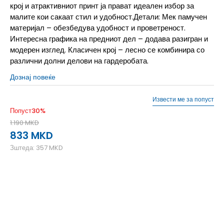
крој и атрактивниот принт ја прават идеален избор за
малите кои сакаат стил и удобност.Детали: Мек памучен
материјал – обезбедува удобност и проветреност.
Интересна графика на предниот дел – додава разигран и
модерен изглед. Класичен крој – лесно се комбинира со
различни долни делови на гардеробата.
Дознај повеќе
Извести ме за попуст
Попуст
30
%
1.190
MKD
833
MKD
Зштеда:
357
MKD
128
7-8г.
140
9-10г.
152
11-12г.
164
13-14г.