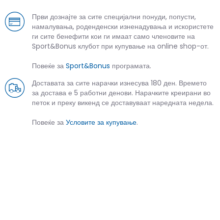
Први дознајте за сите специјални понуди, попусти,
намалувања, роденденски изненадувања и искористете
ги сите бенефити кои ги имаат само членовите на
Sport&Bonus клубот при купување на online shop-от.
Повеќе за
Sport&Bonus
програмата.
Доставата за сите нарачки изнесува 180 ден. Времето
за достава е 5 работни денови. Нарачките креирани во
петок и преку викенд се доставуваат наредната недела.
Повеќе за
Условите за купување
.
СЛИЧНИ ПРОИЗВОДИ