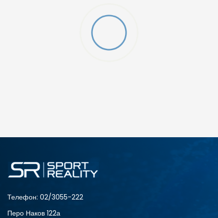
ДОДАДИ ВО КОРПА
2XS
3XL
4XLT
L
MT
S
XLT
XS
Телефон:
02/3055-222
Перо Наков 122а