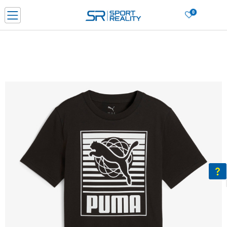
0
Нарачај online и заштеди
ДОЗНАЈ ПОВЕЌЕ
ДВА НАЧИНА НА ПЛАЌАЊЕ - при достава и со платежна картичка
ДОЗНАЈ ПОВЕЌЕ
LICK & COLLECT Платете со картичка online и подигнете во продавницата по ваш изб
ДОЗНАЈ ПОВЕЌЕ
Ценовник
ДОЗНАЈ ПОВЕЌЕ