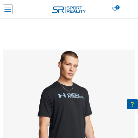
0
Нарачај online и заштеди
ДОЗНАЈ ПОВЕЌЕ
ДВА НАЧИНА НА ПЛАЌАЊЕ - при достава и со платежна картичка
ДОЗНАЈ ПОВЕЌЕ
LICK & COLLECT Платете со картичка online и подигнете во продавницата по ваш изб
ДОЗНАЈ ПОВЕЌЕ
Ценовник
ДОЗНАЈ ПОВЕЌЕ