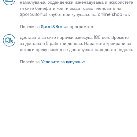
намалувања, роденденски изненадувања и искористете
ги сите бенефити кои ги имаат само членовите на
Sport&Bonus клубот при купување на online shop-от.
Повеќе за
Sport&Bonus
програмата.
Доставата за сите нарачки изнесува 180 ден. Времето
за достава е 5 работни денови. Нарачките креирани во
петок и преку викенд се доставуваат наредната недела.
Повеќе за
Условите за купување
.
СЛИЧНИ ПРОИЗВОДИ