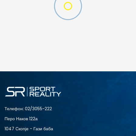
ДОДАДИ ВО КОРПА
2XS
3XL
4XLT
L
MT
S
XLT
XS
Телефон:
02/3055-222
Перо Наков 122а
1047 Скопје - Гази баба