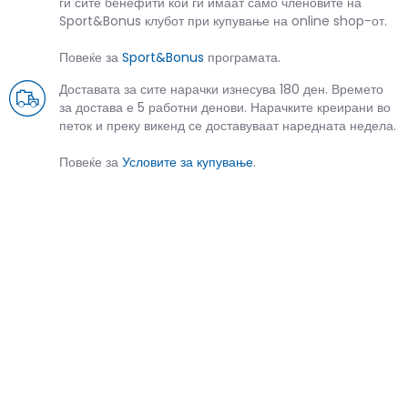
ги сите бенефити кои ги имаат само членовите на
Sport&Bonus клубот при купување на online shop-от.
Повеќе за
Sport&Bonus
програмата.
Доставата за сите нарачки изнесува 180 ден. Времето
за достава е 5 работни денови. Нарачките креирани во
петок и преку викенд се доставуваат наредната недела.
Повеќе за
Условите за купување
.
СЛИЧНИ ПРОИЗВОДИ