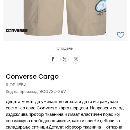
Сподели
Converse Cargo
ШОРЦЕВИ
Код на производ:
9CG722-X9V
Децата можат да уживаат во играта и да го истражуваат
светот со овие Converse карго шорцеви. Направени се од
издржлива ripstop ткаенина и имаат еластичен појас кој
овозможува слободно движење, како и повеќе џебови за
складирање ситници.Детали: Ripstop ткаенина – отпорна