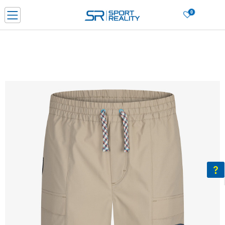
0
Нарачај online и заштеди
ДОЗНАЈ ПОВЕЌЕ
ДВА НАЧИНА НА ПЛАЌАЊЕ - при достава и со платежна картичка
ДОЗНАЈ ПОВЕЌЕ
LICK & COLLECT Платете со картичка online и подигнете во продавницата по ваш изб
ДОЗНАЈ ПОВЕЌЕ
Ценовник
ДОЗНАЈ ПОВЕЌЕ