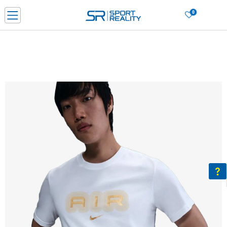
0
Нарачај online и заштеди
ДОЗНАЈ ПОВЕЌЕ
ДВА НАЧИНА НА ПЛАЌАЊЕ - при достава и со платежна картичка
ДОЗНАЈ ПОВЕЌЕ
LICK & COLLECT Платете со картичка online и подигнете во продавницата по ваш изб
ДОЗНАЈ ПОВЕЌЕ
Ценовник
ДОЗНАЈ ПОВЕЌЕ