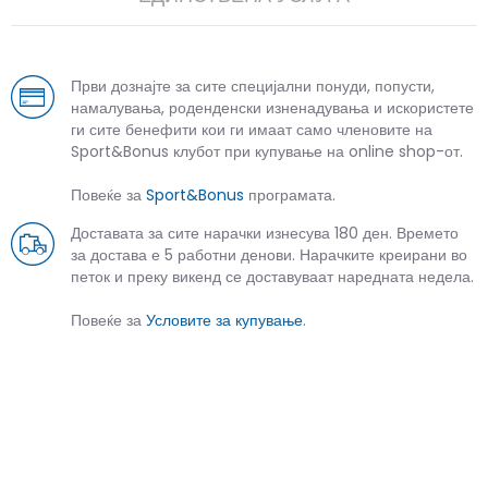
Први дознајте за сите специјални понуди, попусти,
намалувања, роденденски изненадувања и искористете
ги сите бенефити кои ги имаат само членовите на
Sport&Bonus клубот при купување на online shop-от.
Повеќе за
Sport&Bonus
програмата.
Доставата за сите нарачки изнесува 180 ден. Времето
за достава е 5 работни денови. Нарачките креирани во
петок и преку викенд се доставуваат наредната недела.
Повеќе за
Условите за купување
.
СЛИЧНИ ПРОИЗВОДИ