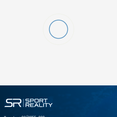
ДОДАДИ ВО КОРПА
2XS
3XL
4XLT
L
MT
S
XLT
XS