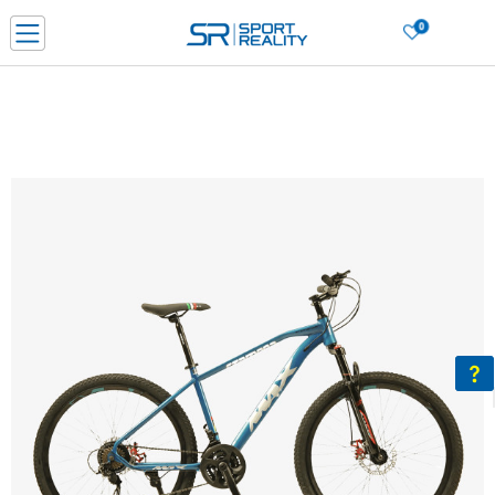
0
Нарачај online и заштеди
ДОЗНАЈ ПОВЕЌЕ
ДВА НАЧИНА НА ПЛАЌАЊЕ - при достава и со платежна картичка
ДОЗНАЈ ПОВЕЌЕ
LICK & COLLECT Платете со картичка online и подигнете во продавницата по ваш изб
ДОЗНАЈ ПОВЕЌЕ
Ценовник
ДОЗНАЈ ПОВЕЌЕ