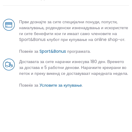
Први дознајте за сите специјални понуди, попусти,
намалувања, роденденски изненадувања и искористете
ги сите бенефити кои ги имаат само членовите на
Sport&Bonus клубот при купување на online shop-от.
Повеќе за
Sport&Bonus
програмата.
Доставата за сите нарачки изнесува 180 ден. Времето
за достава е 5 работни денови. Нарачките креирани во
петок и преку викенд се доставуваат наредната недела.
Повеќе за
Условите за купување
.
СЛИЧНИ ПРОИЗВОДИ