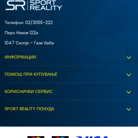
Телефон:
02/3055-222
Перо Наков 122а
1047 Скопје - Гази баба
ИНФОРМАЦИИ
За нас
ПОМОШ ПРИ КУПУВАЊЕ
Sport&Bonus програм
Услови на користење
Правила на Sport&Bonus програмата
КОРИСНИЧКИ СЕРВИС
Политика на приватност
Вработување
Испорака
Политиката за колачиња
SPORT REALITY ПОНУДА
Соработка со нас
Замена на големина
Политика за директен маркетинг
Синдикална продажба
Подарок картичка
Право на откажување
Ценовник
Контакт
Click&Collect
Рекламациja