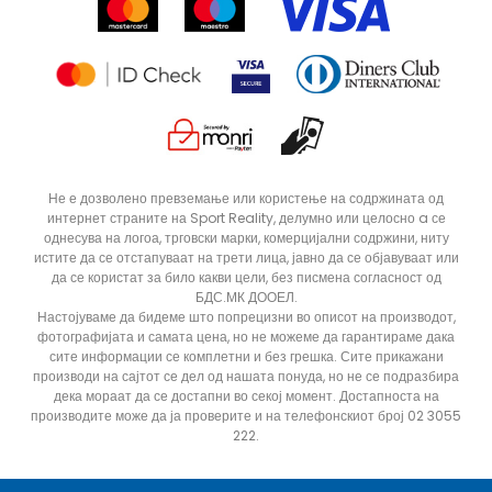
Продавници
Статус на нарачка
ДОДАДИ ВО КОРПА
12
5
Не е дозволено превземање или користење на содржината од
интернет страните на Sport Reality, делумно или целосно a се
8
9
однесува на логоа, трговски марки, комерцијални содржини, ниту
истите да се отстапуваат на трети лица, јавно да се објавуваат или
да се користат за било какви цели, без писмена согласност од
БДС.МК ДООЕЛ.
Настојуваме да бидеме што попрецизни во описот на производот,
фотографијата и самата цена, но не можеме да гарантираме дака
сите информации се комплетни и без грешка. Сите прикажани
производи на сајтот се дел од нашата понуда, но не се подразбира
дека мораат да се достапни во секој момент. Достапноста на
производите може да ја проверите и на телефонскиот број 02 3055
222.