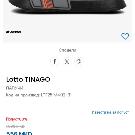
Сподели
Lotto TINAGO
ПАПУЧИ
Код на производ:
LTF251M402-31
Извести ме за попуст
Попуст
60
%
1.390
MKD
556
MKD