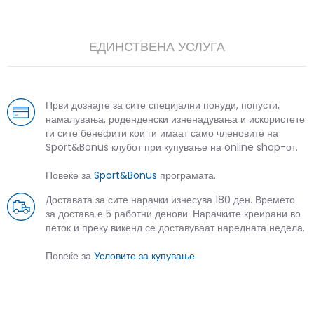
ЕДИНСТВЕНА УСЛУГА
Први дознајте за сите специјални понуди, попусти,
намалувања, роденденски изненадувања и искористете
ги сите бенефити кои ги имаат само членовите на
Sport&Bonus клубот при купување на online shop-от.
Повеќе за
Sport&Bonus
програмата.
Доставата за сите нарачки изнесува 180 ден. Времето
за достава е 5 работни денови. Нарачките креирани во
петок и преку викенд се доставуваат наредната недела.
Повеќе за
Условите за купување
.
СЛИЧНИ ПРОИЗВОДИ