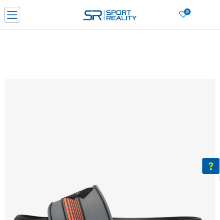
0
Нарачај online и заштеди
ДОЗНАЈ ПОВЕЌЕ
ДВА НАЧИНА НА ПЛАЌАЊЕ - при достава и со платежна картичка
ДОЗНАЈ ПОВЕЌЕ
LICK & COLLECT Платете со картичка online и подигнете во продавницата по ваш изб
ДОЗНАЈ ПОВЕЌЕ
Ценовник
ДОЗНАЈ ПОВЕЌЕ