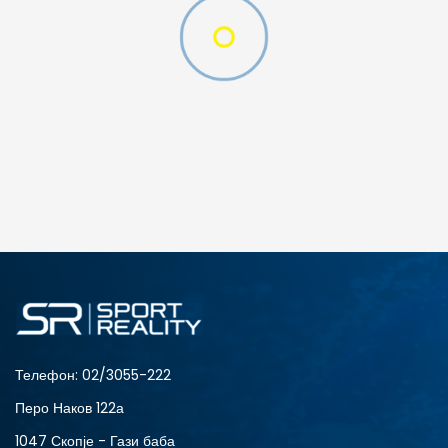
ДОДАДИ ВО КОРПА
28
28.5
31
32
34
35
Телефон:
02/3055-222
Перо Наков 122а
1047 Скопје - Гази баба