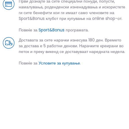
Први дознајте за сите специјални понуди, попусти,
намалувања, роденденски изненадувања и искористете
ги сите бенефити кои ги имаат само членовите на
Sport&Bonus клубот при купување на online shop-от.
Повеќе за
Sport&Bonus
програмата.
Доставата за сите нарачки изнесува 180 ден. Времето
за достава е 5 работни денови. Нарачките креирани во
петок и преку викенд се доставуваат наредната недела.
Повеќе за
Условите за купување
.
СЛИЧНИ ПРОИЗВОДИ