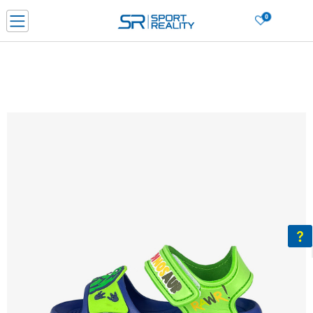
0
Нарачај online и заштеди
ДОЗНАЈ ПОВЕЌЕ
ДВА НАЧИНА НА ПЛАЌАЊЕ - при достава и со платежна картичка
ДОЗНАЈ ПОВЕЌЕ
LICK & COLLECT Платете со картичка online и подигнете во продавницата по ваш изб
ДОЗНАЈ ПОВЕЌЕ
Ценовник
ДОЗНАЈ ПОВЕЌЕ