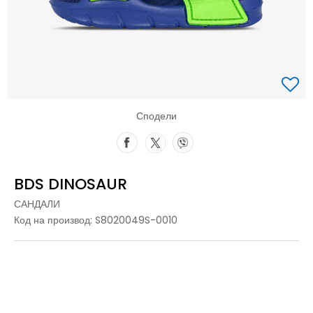
Сподели
BDS DINOSAUR
САНДАЛИ
Код на производ:
S8020049S-0010
27
27
18
28
28
18.6
29
29
19.3
30
30
20
31
31
20.6