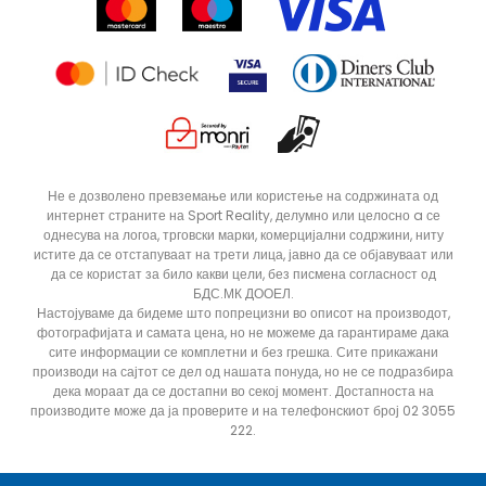
Продавници
Статус на нарачка
ДОДАДИ ВО КОРПА
28
28.5
Не е дозволено превземање или користење на содржината од
интернет страните на Sport Reality, делумно или целосно a се
31
32
однесува на логоа, трговски марки, комерцијални содржини, ниту
34
35
истите да се отстапуваат на трети лица, јавно да се објавуваат или
да се користат за било какви цели, без писмена согласност од
БДС.МК ДООЕЛ.
Настојуваме да бидеме што попрецизни во описот на производот,
фотографијата и самата цена, но не можеме да гарантираме дака
сите информации се комплетни и без грешка. Сите прикажани
производи на сајтот се дел од нашата понуда, но не се подразбира
дека мораат да се достапни во секој момент. Достапноста на
производите може да ја проверите и на телефонскиот број 02 3055
222.