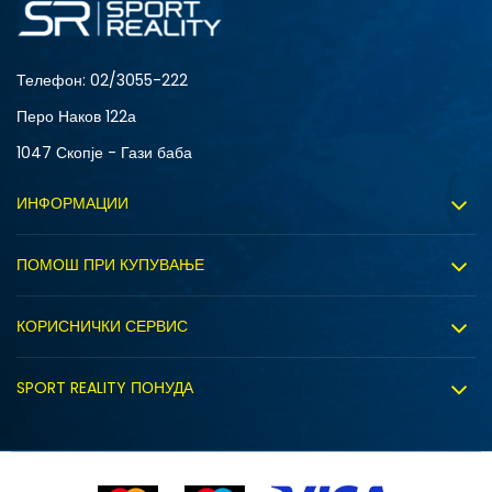
34
35
Телефон:
02/3055-222
Перо Наков 122а
1047 Скопје - Гази баба
ИНФОРМАЦИИ
За нас
ПОМОШ ПРИ КУПУВАЊЕ
Sport&Bonus програм
Услови на користење
Правила на Sport&Bonus програмата
КОРИСНИЧКИ СЕРВИС
Политика на приватност
Вработување
Испорака
Политиката за колачиња
SPORT REALITY ПОНУДА
Соработка со нас
Замена на големина
Политика за директен маркетинг
Синдикална продажба
Подарок картичка
Право на откажување
Ценовник
Контакт
Click&Collect
Рекламациja