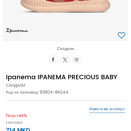
Сподели
Ipanema IPANEMA PRECIOUS BABY
САНДАЛИ
Код на производ:
83804-BN244
Извести ме за попуст
Попуст
40
%
1.190
MKD
714
MKD