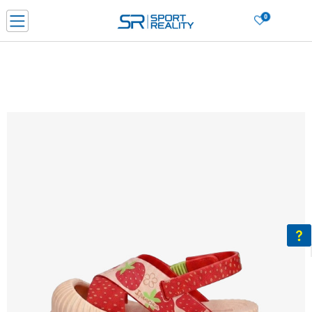
0
Нарачај online и заштеди
ДОЗНАЈ ПОВЕЌЕ
ДВА НАЧИНА НА ПЛАЌАЊЕ - при достава и со платежна картичка
ДОЗНАЈ ПОВЕЌЕ
LICK & COLLECT Платете со картичка online и подигнете во продавницата по ваш изб
ДОЗНАЈ ПОВЕЌЕ
Ценовник
ДОЗНАЈ ПОВЕЌЕ