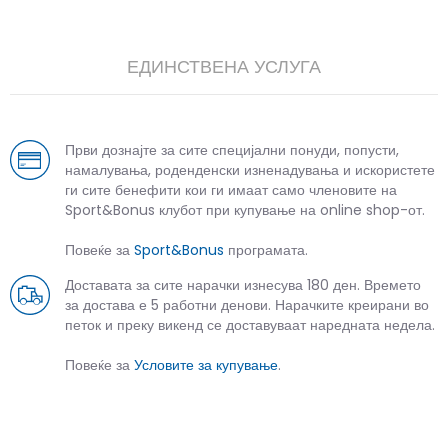
ЕДИНСТВЕНА УСЛУГА
Први дознајте за сите специјални понуди, попусти,
намалувања, роденденски изненадувања и искористете
ги сите бенефити кои ги имаат само членовите на
Sport&Bonus клубот при купување на online shop-от.
Повеќе за
Sport&Bonus
програмата.
Доставата за сите нарачки изнесува 180 ден. Времето
за достава е 5 работни денови. Нарачките креирани во
петок и преку викенд се доставуваат наредната недела.
Повеќе за
Условите за купување
.
СЛИЧНИ ПРОИЗВОДИ