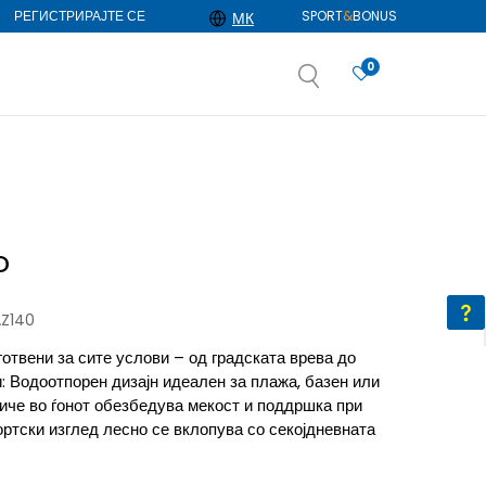
РЕГИСТРИРАЈТЕ СЕ
SPORT
&
BONUS
МК
0
АЈ ПОВЕЌЕ
избор
ДОЗНАЈ ПОВЕЌЕ
D
Z140
готвени за сите услови – од градската врева до
 Водоотпорен дизајн идеален за плажа, базен или
иче во ѓонот обезбедува мекост и поддршка при
ортски изглед лесно се вклопува со секојдневната