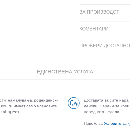
ЗА ПРОИЗВОДОТ
КОМЕНТАРИ
ПРОВЕРИ ДОСТАПНО
ЕДИНСТВЕНА УСЛУГА
усти, намалувања, роденденски
Доставата за сите нара
 кои ги имаат само членовите
денови. Нарачките креи
e shop-от.
наредната недела.
Повеќе за
Условите за 