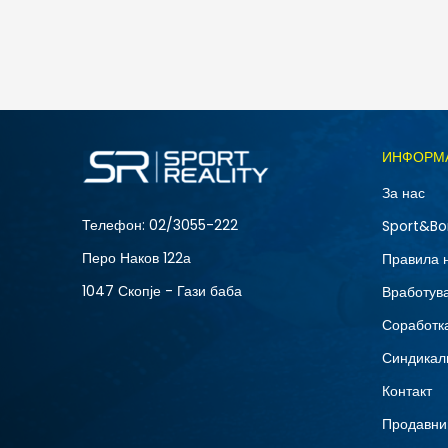
2.390
MKD
1.434
MKD
Попуст
40
%
Големина
ИНФОРМ
11C
За нас
2Y
Телефон:
02/3055-222
Sport&Bo
6Y
Перо Наков 122а
Правила 
1047 Скопје - Гази баба
Вработув
Соработка
Синдикал
Контакт
Продавни