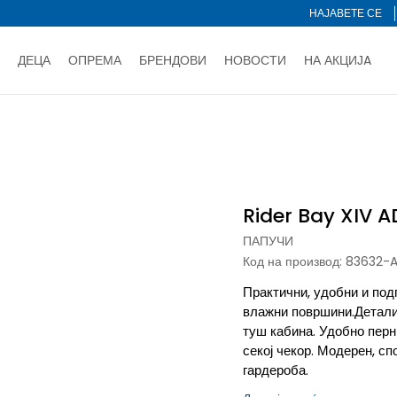
НАЈАВЕТЕ СЕ
ДЕЦА
ОПРЕМА
БРЕНДОВИ
НОВОСТИ
НА АКЦИЈA
Нарачај online и заштеди
ДОЗНАЈ ПОВЕЌЕ
НА НА ПЛАЌАЊЕ - при достава и со платежна картичка
ДОЗН
пучи
Rider Bay XIV AD
тете со картичка online и подигнете во продавницата по ваш 
Ценовник
ДОЗНАЈ ПОВЕЌЕ
Rider Bay XIV A
ПАПУЧИ
Код на производ:
83632-A
Практични, удобни и под
влажни површини.Детали:
туш кабина. Удобно перн
секој чекор. Модерен, сп
гардероба.