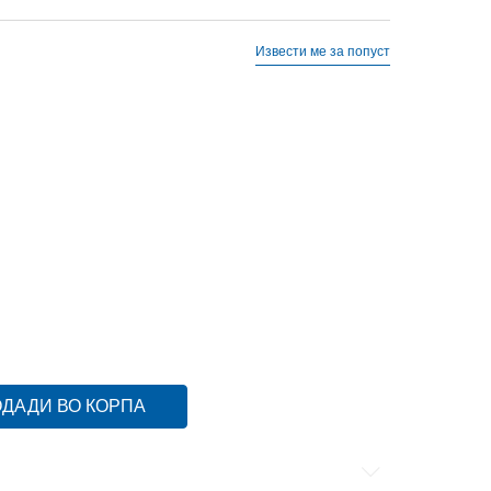
Извести ме за попуст
42
42
43
43
44
44
45-46
45-46
47
47
ДАДИ ВО КОРПА