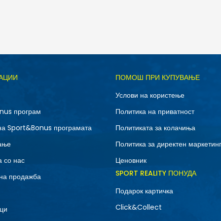
Д
АЦИИ
ПОМОШ ПРИ КУПУВАЊЕ
12C
13C
Услови на користење
3Y
4Y
nus програм
Политика на приватност
7Y
на Sport&Bonus програмата
Политиката за колачиња
ање
Политика за директен маркетин
 со нас
Ценовник
SPORT REALITY ПОНУДА
на продажба
Подарок картичка
Click&Collect
ци