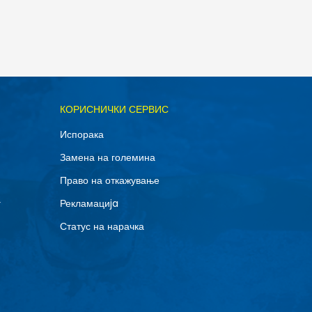
ОДАДИ ВО КОРПА
КОРИСНИЧКИ СЕРВИС
1Y
Испорака
5Y
Замена на големина
Право на откажување
г
Рекламациja
Статус на нарачка