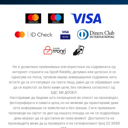
Право на откажување
Ценовник
Контакт
Click&Collect
Рекламациja
Продавници
Статус на нарачка
ДОДАДИ ВО КОРПА
28
28.5
Не е дозволено превземање или користење на содржината од
интернет страните на Sport Reality, делумно или целосно a се
31
32
однесува на логоа, трговски марки, комерцијални содржини, ниту
34
35
истите да се отстапуваат на трети лица, јавно да се објавуваат или
да се користат за било какви цели, без писмена согласност од
БДС.МК ДООЕЛ.
Настојуваме да бидеме што попрецизни во описот на производот,
фотографијата и самата цена, но не можеме да гарантираме дака
сите информации се комплетни и без грешка. Сите прикажани
производи на сајтот се дел од нашата понуда, но не се подразбира
дека мораат да се достапни во секој момент. Достапноста на
производите може да ја проверите и на телефонскиот број 02 3055