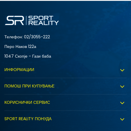
28
28.5
31
32
34
35
Телефон:
02/3055-222
Перо Наков 122а
1047 Скопје - Гази баба
ИНФОРМАЦИИ
За нас
ПОМОШ ПРИ КУПУВАЊЕ
Sport&Bonus програм
Услови на користење
Правила на Sport&Bonus програмата
КОРИСНИЧКИ СЕРВИС
Политика на приватност
Вработување
Испорака
Политиката за колачиња
SPORT REALITY ПОНУДА
Соработка со нас
Замена на големина
Политика за директен маркетинг
Синдикална продажба
Подарок картичка