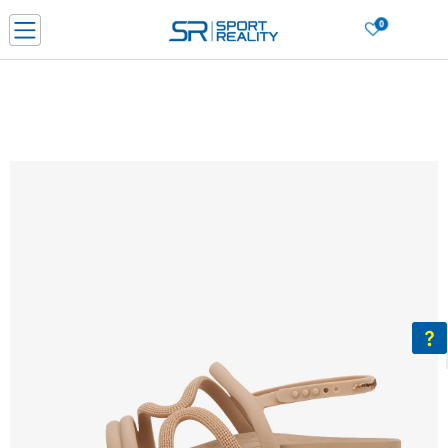
0
Нарачај online и заштеди
ДОЗНАЈ ПОВЕЌЕ
ДВА НАЧИНА НА ПЛАЌАЊЕ - при достава и со платежна картичка
ДОЗНАЈ ПОВЕЌЕ
LICK & COLLECT Платете со картичка online и подигнете во продавницата по ваш изб
ДОЗНАЈ ПОВЕЌЕ
Ценовник
ДОЗНАЈ ПОВЕЌЕ