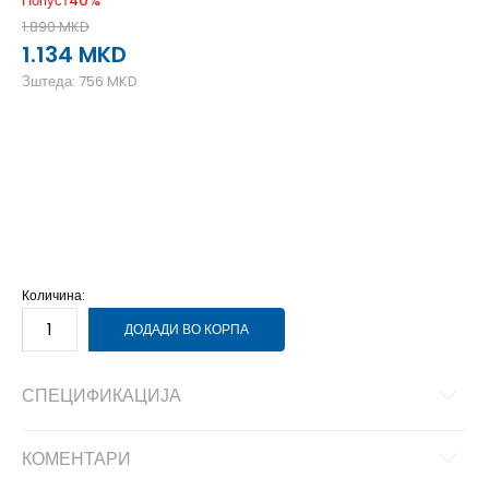
Попуст
40
%
1.890
MKD
1.134
MKD
Зштеда:
756
MKD
35-36
35-36
37
37
38
38
39
39
40
40
41-42
41-42
Количина:
ДОДАДИ ВО КОРПА
СПЕЦИФИКАЦИЈА
КОМЕНТАРИ