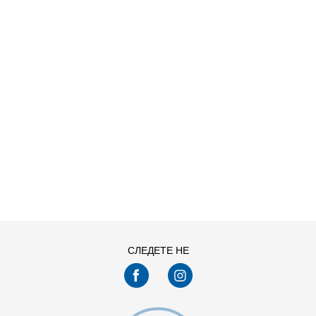
NDAL X KIDS
ДОДАДИ ВО КОРПА
28-29
30
33
34-35
СЛЕДЕТЕ НЕ