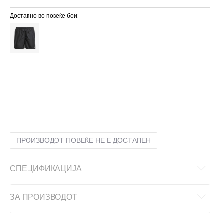
Достапно во повеќе бои:
116
5-6г.
128
7-8г.
140
9-10г.
152
11-12г.
164
13-14г.
176
15-16г.
ПРОИЗВОДОТ ПОВЕЌЕ НЕ Е ДОСТАПЕН
СПЕЦИФИКАЦИЈА
ЗА ПРОИЗВОДОТ