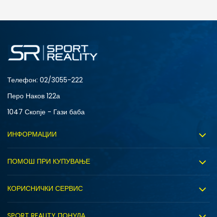
ДОДАДИ ВО КОРПА
L
M
Телефон:
02/3055-222
Перо Наков 122а
1047 Скопје - Гази баба
ИНФОРМАЦИИ
За нас
ПОМОШ ПРИ КУПУВАЊЕ
Sport&Bonus програм
Услови на користење
Правила на Sport&Bonus програмата
КОРИСНИЧКИ СЕРВИС
Политика на приватност
Вработување
Испорака
Политиката за колачиња
SPORT REALITY ПОНУДА