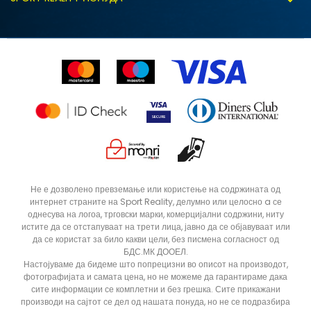
Соработка со нас
Замена на големина
Политика за директен маркетинг
Синдикална продажба
Подарок картичка
Право на откажување
Ценовник
Контакт
Click&Collect
Рекламациja
Продавници
Статус на нарачка
ДОДАДИ ВО КОРПА
15/16
5/6
Не е дозволено превземање или користење на содржината од
интернет страните на Sport Reality, делумно или целосно a се
однесува на логоа, трговски марки, комерцијални содржини, ниту
истите да се отстапуваат на трети лица, јавно да се објавуваат или
да се користат за било какви цели, без писмена согласност од
БДС.МК ДООЕЛ.
Настојуваме да бидеме што попрецизни во описот на производот,
фотографијата и самата цена, но не можеме да гарантираме дака
сите информации се комплетни и без грешка. Сите прикажани
производи на сајтот се дел од нашата понуда, но не се подразбира