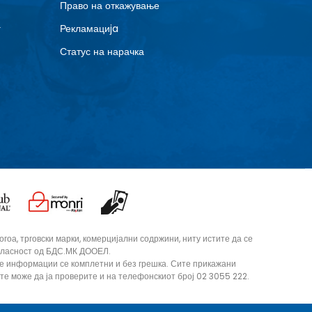
Право на откажување
г
Рекламациja
Статус на нарачка
оа, трговски марки, комерцијални содржини, ниту истите да се
согласност од БДС.МК ДООЕЛ.
те информации се комплетни и без грешка. Сите прикажани
ите може да ја проверите и на телефонскиот број 02 3055 222.