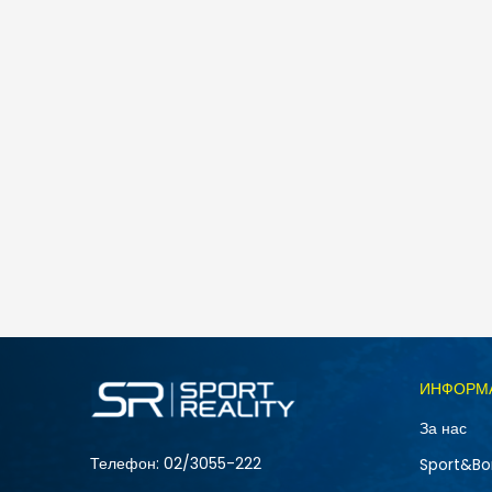
Спо
Nike Kawa SE
2.390
MKD
1.434
MKD
Попуст
40
%
Големина
ИНФОРМ
11C
За нас
2Y
Телефон:
02/3055-222
Sport&Bo
6Y