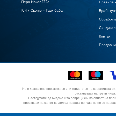
Перо Наков 122а
Правила 
1047 Скопје - Гази баба
Вработув
Соработка
Синдикал
Контакт
Продавни
Не е дозволено превземање или користење на содржината од ин
отстапуваат на трети лица,
Настојуваме да бидеме што попрецизни во описот на прои
производи на сајтот се дел од нашата понуда, но не се подра