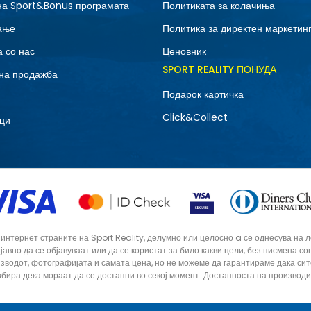
на Sport&Bonus програмата
Политиката за колачиња
ање
Политика за директен маркетин
 со нас
Ценовник
SPORT REALITY ПОНУДА
на продажба
Подарок картичка
Click&Collect
ци
тернет страните на Sport Reality, делумно или целосно a се однесува на лог
 јавно да се објавуваат или да се користат за било какви цели, без писмена 
зводот, фотографијата и самата цена, но не можеме да гарантираме дака си
збира дека мораат да се достапни во секој момент. Достапноста на производ