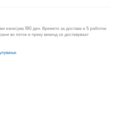
чки изнесува 180 ден. Времето за достава е 5 работни
рани во петок и преку викенд се доставуваат
купување
.