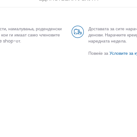
усти, намалувања, роденденски
Доставата за сите нара
 кои ги имаат само членовите
денови. Нарачките креи
e shop-от.
наредната недела.
Повеќе за
Условите за 
СЛИЧНИ ПРОИЗВОДИ