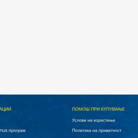
дели
Д
АЦИИ
ПОМОШ ПРИ КУПУВАЊЕ
12C
13C
Услови на користење
3Y
4Y
nus програм
Политика на приватност
7Y