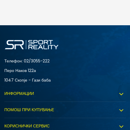
ДОДАДИ ВО КОРПА
3XL
3XLT
5XLT
L
MT
S
XLT
XS
Телефон:
02/3055-222
Перо Наков 122а
1047 Скопје - Гази баба
ИНФОРМАЦИИ
За нас
ПОМОШ ПРИ КУПУВАЊЕ
Sport&Bonus програм
Услови на користење
Правила на Sport&Bonus програмата
КОРИСНИЧКИ СЕРВИС