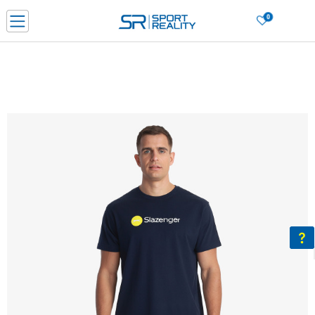
0
Нарачај online и заштеди
ДОЗНАЈ ПОВЕЌЕ
ДВА НАЧИНА НА ПЛАЌАЊЕ - при достава и со платежна картичка
ДОЗНАЈ ПОВЕЌЕ
LICK & COLLECT Платете со картичка online и подигнете во продавницата по ваш изб
ДОЗНАЈ ПОВЕЌЕ
Ценовник
ДОЗНАЈ ПОВЕЌЕ