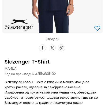
Сподели
Slazenger T-Shirt
МАИЦА
Код на производ:
SLA251M801-02
Slazenger Loto T-Shirt е класична машка маица со
кратки ракави, идеална за секојдневно носење.
Изработена од пријатна памучна мешавина, обезбедува
удобност и проветреност, додека едноставниот дизајн со
Slazenger логото на градите овозможува лесно