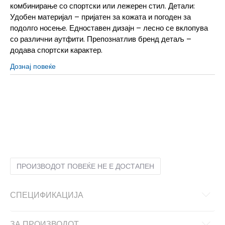
комбинирање со спортски или лежерен стил. Детали:
Удобен материјал – пријатен за кожата и погоден за
подолго носење. Едноставен дизајн – лесно се вклопува
со различни аутфити. Препознатлив бренд детаљ –
додава спортски карактер.
Дознај повеќе
2XL
2XL
3XL
3XL
L
L
M
M
S
S
XL
XL
ПРОИЗВОДОТ ПОВЕЌЕ НЕ Е ДОСТАПЕН
СПЕЦИФИКАЦИЈА
ЗА ПРОИЗВОДОТ