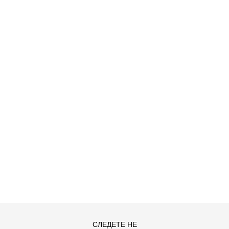
ДОДАДИ ВО КОРПА
2XS
3XL
4XLT
L
MT
S
СЛЕДЕТЕ НЕ
XLT
XS