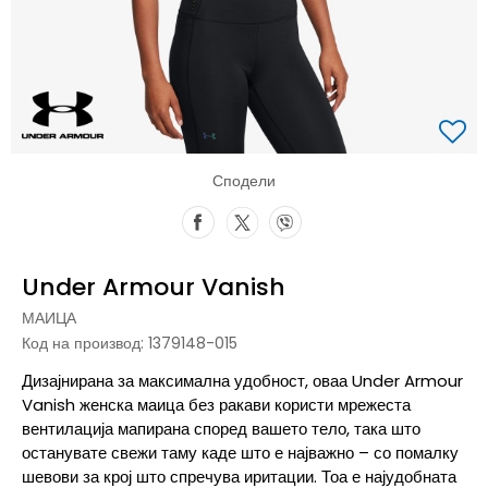
Сподели
Under Armour Vanish
МАИЦА
Код на производ:
1379148-015
Дизајнирана за максимална удобност, оваа Under Armour
Vanish женска маица без ракави користи мрежеста
вентилација мапирана според вашето тело, така што
останувате свежи таму каде што е најважно – со помалку
шевови за крој што спречува иритации. Тоа е најудобната