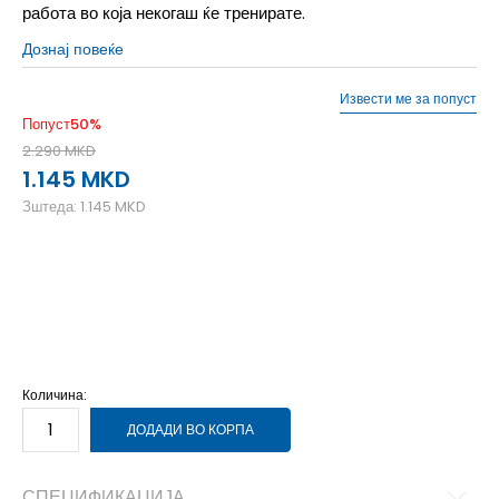
работа во која некогаш ќе тренирате.
Дознај повеќе
Извести ме за попуст
Попуст
50
%
2.290
MKD
1.145
MKD
Зштеда:
1.145
MKD
LG
L
MD
M
SM
S
XL
XL
XS
XS
Количина:
ДОДАДИ ВО КОРПА
СПЕЦИФИКАЦИЈА