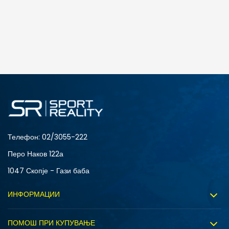
ДОДАДИ ВО КОРПА
2XS
3XL
4XLT
L
MT
S
XLT
XS
Телефон:
02/3055-222
Перо Наков 122а
1047 Скопје - Гази баба
ИНФОРМАЦИИ
За нас
ПОМОШ ПРИ КУПУВАЊЕ