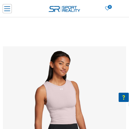
0
Нарачај online и заштеди
ДОЗНАЈ ПОВЕЌЕ
ДВА НАЧИНА НА ПЛАЌАЊЕ - при достава и со платежна картичка
ДОЗНАЈ ПОВЕЌЕ
LICK & COLLECT Платете со картичка online и подигнете во продавницата по ваш изб
ДОЗНАЈ ПОВЕЌЕ
Ценовник
ДОЗНАЈ ПОВЕЌЕ